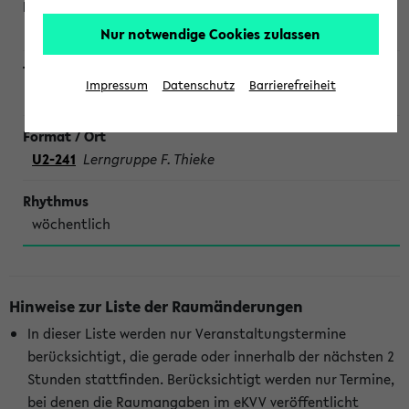
Nur notwendige Cookies zulassen
Impressum
Datenschutz
Barrierefreiheit
SONDERTERMINE CHEMIE
U2-241
Lerngruppe F. Thieke
wöchentlich
Hinweise zur Liste der Raumänderungen
In dieser Liste werden nur Veranstaltungstermine
berücksichtigt, die gerade oder innerhalb der nächsten 2
Stunden stattfinden. Berücksichtigt werden nur Termine,
bei denen die Raumangaben im eKVV veröffentlicht