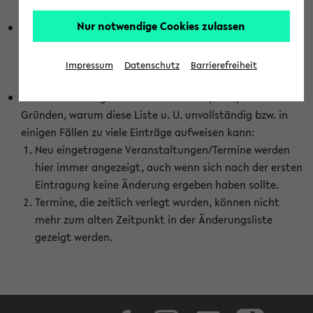
abhängig vom im eKVV gewählten Semester.
Nur notwendige Cookies zulassen
Die hier gezeigte Liste von Raumänderungen kann nur
vollständig sein, wenn den Fakultäten von den Lehrenden
die Änderungen zeitnah mitgeteilt und diese Änderungen
Impressum
Datenschutz
Barrierefreiheit
auch in das eKVV eingetragen werden.
Darüber hinaus gibt es eine Reihe von prinzipiellen
Gründen, warum diese Liste u. U. unvollständig bzw. in
einigen Fällen zu viele Einträge aufweisen kann:
Neu eingetragene Veranstaltungen/Termine werden
hier immer angezeigt, auch wenn sich nach der ersten
Eintragung keine Änderung ergeben haben sollte.
Termine, die zeitlich verlegt wurden, können nicht
mehr zum alten Zeitpunkt in der Änderungsliste
gezeigt werden.
Facebook
Instagram
LinkedIn
TikTok
Youtube