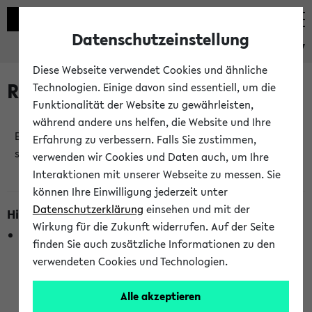
Datenschutzeinstellung
eKVV
Diese Webseite verwendet Cookies und ähnliche
Raumänderungen
Technologien. Einige davon sind essentiell, um die
Funktionalität der Website zu gewährleisten,
während andere uns helfen, die Website und Ihre
Es wurden keine Raumänderungen an jetzt
Erfahrung zu verbessern. Falls Sie zustimmen,
stattfindenden Veranstaltungen gefunden!
verwenden wir Cookies und Daten auch, um Ihre
Interaktionen mit unserer Webseite zu messen. Sie
können Ihre Einwilligung jederzeit unter
Datenschutzerklärung
einsehen und mit der
Hinweise zur Liste der Raumänderungen
Wirkung für die Zukunft widerrufen. Auf der Seite
In dieser Liste werden nur Veranstaltungstermine
finden Sie auch zusätzliche Informationen zu den
berücksichtigt, die gerade oder innerhalb der nächsten 2
verwendeten Cookies und Technologien.
Stunden stattfinden. Berücksichtigt werden nur Termine,
bei denen die Raumangaben im eKVV veröffentlicht
Alle akzeptieren
wurden. Die Anzeige ist semesterübergreifend und nicht