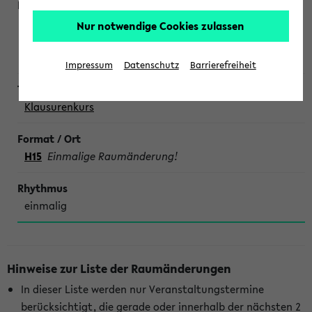
Weiler, Blaszkowski, Möller, Köhne, Koschmieder,
Nur notwendige Cookies zulassen
Kinskofer,
Lehrende aller Fachsäulen
Impressum
Datenschutz
Barrierefreiheit
Klausurenkurs
H15
Einmalige Raumänderung!
einmalig
Hinweise zur Liste der Raumänderungen
In dieser Liste werden nur Veranstaltungstermine
berücksichtigt, die gerade oder innerhalb der nächsten 2