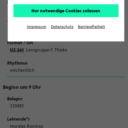
Nur notwendige Cookies zulassen
Impressum
Datenschutz
Barrierefreiheit
SONDERTERMINE CHEMIE
U2-241
Lerngruppe F. Thieke
wöchentlich
Beginn um 9 Uhr
230885
Morales Ramírez