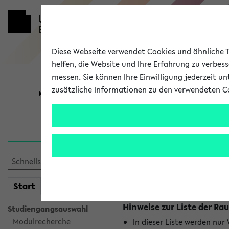
Diese Webseite verwendet Cookies und ähnliche Te
helfen, die Website und Ihre Erfahrung zu verbes
messen. Sie können Ihre Einwilligung jederzeit u
zusätzliche Informationen zu den verwendeten C
Universität
Forschung
Raumänderu
Es wurden keine Raumänder
mein
Start
eKVV
Hinweise zur Liste der 
Studiengangsauswahl
Modulrecherche
In dieser Liste werden nur