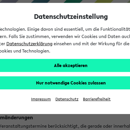
Datenschutzeinstellung
chnologien. Einige davon sind essentiell, um die Funktionalit
sern. Falls Sie zustimmen, verwenden wir Cookies und Daten auc
nter
Datenschutzerklärung
einsehen und mit der Wirkung für die 
ookies und Technologien.
Studium
Lehre
International
Alle akzeptieren
ngen
Nur notwendige Cookies zulassen
ungen an jetzt stattfindenden Veranstaltungen gefunden!
Impressum
Datenschutz
Barrierefreiheit
Raumänderungen
 Veranstaltungstermine berücksichtigt, die gerade oder innerha