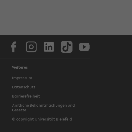
Facebook
Instagram
LinkedIn
TikTok
Youtube
Weiteres
Impressum
Datenschutz
Barrierefreiheit
Amtliche Bekanntmachungen und
Gesetze
© copyright Universität Bielefeld