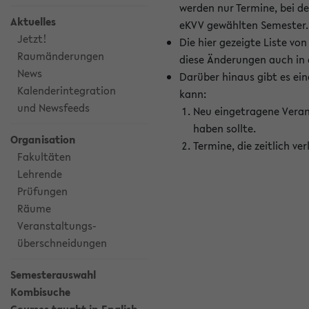
werden nur Termine, bei d
Aktuelles
eKVV gewählten Semester.
Jetzt!
Die hier gezeigte Liste v
Raumänderungen
diese Änderungen auch in
News
Darüber hinaus gibt es eine
Kalenderintegration
kann:
und Newsfeeds
Neu eingetragene Veran
haben sollte.
Organisation
Termine, die zeitlich v
Fakultäten
Lehrende
Prüfungen
Räume
Veranstaltungs-
überschneidungen
Semesterauswahl
Kombisuche