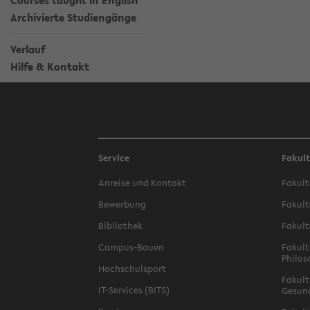
Courses taught in English
Archivierte Studiengänge
Verlauf
Hilfe & Kontakt
Service
Fakul
Anreise und Kontakt
Fakult
Bewerbung
Fakult
Bibliothek
Fakult
Campus-Bauen
Fakult
Philos
Hochschulsport
Fakult
IT-Services (BITS)
Gesun