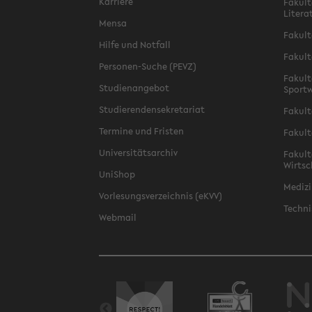
Karriere
Fakult
Litera
Mensa
Fakult
Hilfe und Notfall
Fakult
Personen-Suche (PEVZ)
Fakult
Studienangebot
Sportw
Studierendensekretariat
Fakult
Termine und Fristen
Fakult
Universitätsarchiv
Fakult
Wirtsc
UniShop
Medizi
Vorlesungsverzeichnis (eKVV)
Techni
Webmail