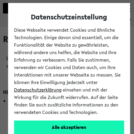
Datenschutzeinstellung
eKVV
Diese Webseite verwendet Cookies und ähnliche
Raumänderungen
Technologien. Einige davon sind essentiell, um die
Funktionalität der Website zu gewährleisten,
während andere uns helfen, die Website und Ihre
Es wurden keine Raumänderungen an jetzt
Erfahrung zu verbessern. Falls Sie zustimmen,
stattfindenden Veranstaltungen gefunden!
verwenden wir Cookies und Daten auch, um Ihre
Interaktionen mit unserer Webseite zu messen. Sie
können Ihre Einwilligung jederzeit unter
Datenschutzerklärung
einsehen und mit der
Hinweise zur Liste der Raumänderungen
Wirkung für die Zukunft widerrufen. Auf der Seite
In dieser Liste werden nur Veranstaltungstermine
finden Sie auch zusätzliche Informationen zu den
berücksichtigt, die gerade oder innerhalb der nächsten 2
verwendeten Cookies und Technologien.
Stunden stattfinden. Berücksichtigt werden nur Termine,
bei denen die Raumangaben im eKVV veröffentlicht
Alle akzeptieren
wurden. Die Anzeige ist semesterübergreifend und nicht