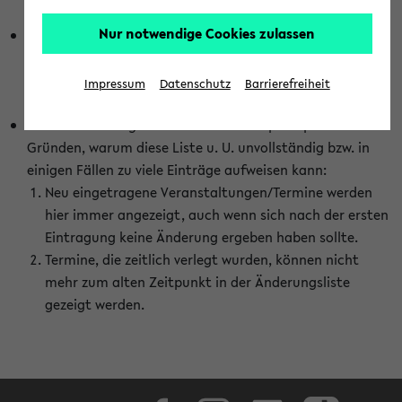
abhängig vom im eKVV gewählten Semester.
Nur notwendige Cookies zulassen
Die hier gezeigte Liste von Raumänderungen kann nur
vollständig sein, wenn den Fakultäten von den Lehrenden
die Änderungen zeitnah mitgeteilt und diese Änderungen
Impressum
Datenschutz
Barrierefreiheit
auch in das eKVV eingetragen werden.
Darüber hinaus gibt es eine Reihe von prinzipiellen
Gründen, warum diese Liste u. U. unvollständig bzw. in
einigen Fällen zu viele Einträge aufweisen kann:
Neu eingetragene Veranstaltungen/Termine werden
hier immer angezeigt, auch wenn sich nach der ersten
Eintragung keine Änderung ergeben haben sollte.
Termine, die zeitlich verlegt wurden, können nicht
mehr zum alten Zeitpunkt in der Änderungsliste
gezeigt werden.
Facebook
Instagram
LinkedIn
TikTok
Youtube