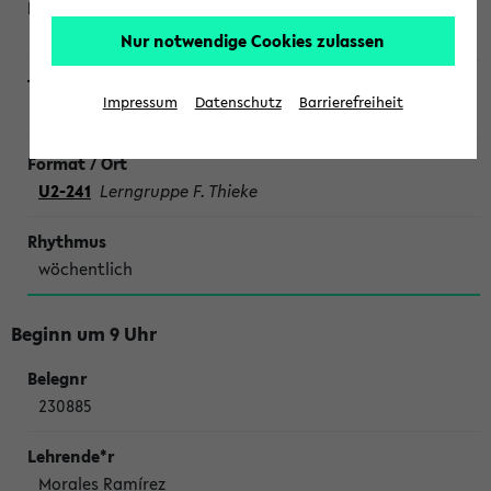
Nur notwendige Cookies zulassen
Impressum
Datenschutz
Barrierefreiheit
SONDERTERMINE CHEMIE
U2-241
Lerngruppe F. Thieke
wöchentlich
Beginn um 9 Uhr
230885
Morales Ramírez