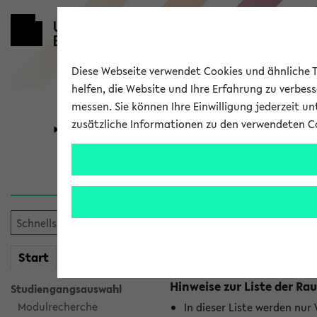
Diese Webseite verwendet Cookies und ähnliche Te
helfen, die Website und Ihre Erfahrung zu verbes
messen. Sie können Ihre Einwilligung jederzeit u
zusätzliche Informationen zu den verwendeten C
Universität
Forschung
Raumänderu
Es wurden keine Raumänder
mein
Start
eKVV
Hinweise zur Liste der 
Studiengangsauswahl
Modulrecherche
In dieser Liste werden nur