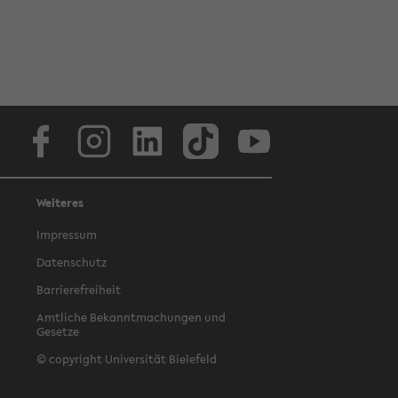
Facebook
Instagram
LinkedIn
TikTok
Youtube
Weiteres
Impressum
Datenschutz
Barrierefreiheit
Amtliche Bekanntmachungen und
Gesetze
© copyright Universität Bielefeld