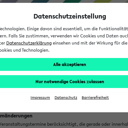
Datenschutzeinstellung
chnologien. Einige davon sind essentiell, um die Funktionalit
sern. Falls Sie zustimmen, verwenden wir Cookies und Daten auc
nter
Datenschutzerklärung
einsehen und mit der Wirkung für die 
ookies und Technologien.
Studium
Lehre
International
Alle akzeptieren
ngen
Nur notwendige Cookies zulassen
ungen an jetzt stattfindenden Veranstaltungen gefunden!
Impressum
Datenschutz
Barrierefreiheit
Raumänderungen
 Veranstaltungstermine berücksichtigt, die gerade oder innerha