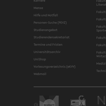
Karriere
Fakult
Litera
Mensa
Fakult
Hilfe und Notfall
Fakult
Personen-Suche (PEVZ)
Fakult
Studienangebot
Sportw
Studierendensekretariat
Fakult
Termine und Fristen
Fakult
Universitätsarchiv
Fakult
Wirtsc
UniShop
Medizi
Vorlesungsverzeichnis (eKVV)
Techni
Webmail