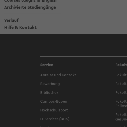
Courses taught in English
Archivierte Studiengänge
Verlauf
Hilfe & Kontakt
Service
Fakul
Anreise und Kontakt
Fakult
Bewerbung
Fakult
Bibliothek
Fakult
Campus-Bauen
Fakult
Philos
Hochschulsport
Fakult
IT-Services (BITS)
Gesun