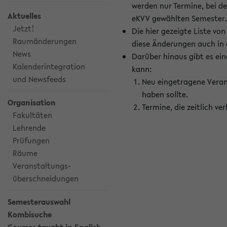
werden nur Termine, bei d
Aktuelles
eKVV gewählten Semester.
Jetzt!
Die hier gezeigte Liste v
Raumänderungen
diese Änderungen auch in
News
Darüber hinaus gibt es eine
Kalenderintegration
kann:
und Newsfeeds
Neu eingetragene Veran
haben sollte.
Organisation
Termine, die zeitlich v
Fakultäten
Lehrende
Prüfungen
Räume
Veranstaltungs-
überschneidungen
Semesterauswahl
Kombisuche