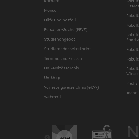
Karriere
Fakult
Litera
Mensa
Fakult
Hilfe und Notfall
Fakult
Personen-Suche (PEVZ)
Fakult
Studienangebot
Sportw
Studierendensekretariat
Fakult
Termine und Fristen
Fakult
Universitätsarchiv
Fakult
Wirtsc
UniShop
Medizi
Vorlesungsverzeichnis (eKVV)
Techni
Webmail