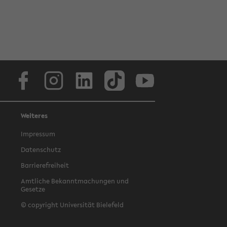
Facebook
Instagram
LinkedIn
TikTok
Youtube
Weiteres
Impressum
Datenschutz
Barrierefreiheit
Amtliche Bekanntmachungen und
Gesetze
© copyright Universität Bielefeld