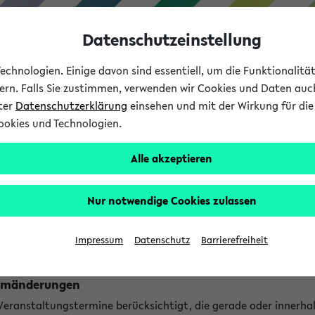
Datenschutzeinstellung
chnologien. Einige davon sind essentiell, um die Funktionalit
sern. Falls Sie zustimmen, verwenden wir Cookies und Daten auc
nter
Datenschutzerklärung
einsehen und mit der Wirkung für die 
ookies und Technologien.
Studium
Lehre
International
Alle akzeptieren
ngen
Nur notwendige Cookies zulassen
ungen an jetzt stattfindenden Veranstaltungen gefunden!
Impressum
Datenschutz
Barrierefreiheit
Raumänderungen
 Veranstaltungstermine berücksichtigt, die gerade oder innerha