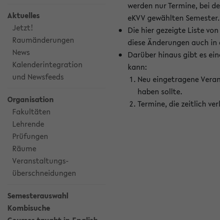
werden nur Termine, bei d
Aktuelles
eKVV gewählten Semester.
Jetzt!
Die hier gezeigte Liste v
Raumänderungen
diese Änderungen auch in
News
Darüber hinaus gibt es eine
Kalenderintegration
kann:
und Newsfeeds
Neu eingetragene Veran
haben sollte.
Organisation
Termine, die zeitlich v
Fakultäten
Lehrende
Prüfungen
Räume
Veranstaltungs-
überschneidungen
Semesterauswahl
Kombisuche