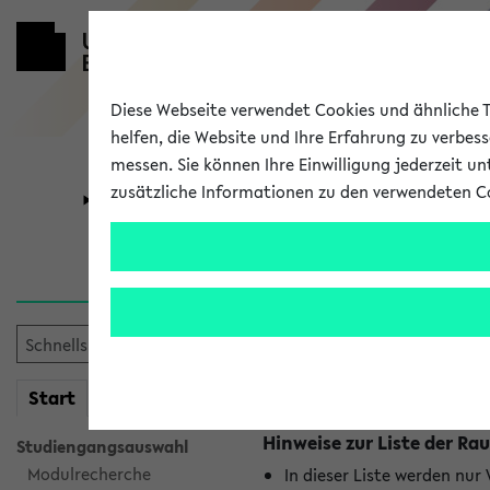
Diese Webseite verwendet Cookies und ähnliche Te
helfen, die Website und Ihre Erfahrung zu verbes
messen. Sie können Ihre Einwilligung jederzeit u
zusätzliche Informationen zu den verwendeten C
Universität
Forschung
Raumänderu
Es wurden keine Raumänder
mein
Start
eKVV
Hinweise zur Liste der 
Studiengangsauswahl
Modulrecherche
In dieser Liste werden nur