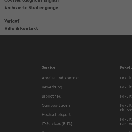
Courses taught in English
Archivierte Studiengänge
Verlauf
Hilfe & Kontakt
Service
Fakul
Anreise und Kontakt
Fakult
Bewerbung
Fakult
Bibliothek
Fakult
Campus-Bauen
Fakult
Philos
Hochschulsport
Fakult
IT-Services (BITS)
Gesun