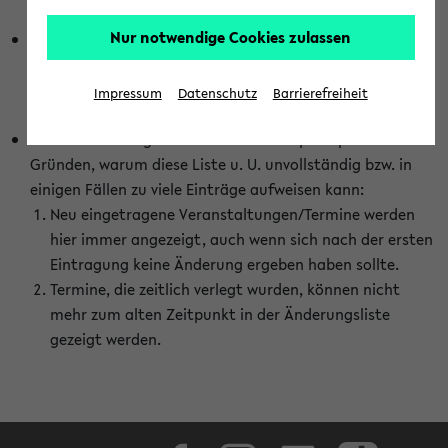
abhängig vom im eKVV gewählten Semester.
Nur notwendige Cookies zulassen
Die hier gezeigte Liste von Raumänderungen kann nur
vollständig sein, wenn den Fakultäten von den Lehrenden
die Änderungen zeitnah mitgeteilt und diese Änderungen
Impressum
Datenschutz
Barrierefreiheit
auch in das eKVV eingetragen werden.
Darüber hinaus gibt es eine Reihe von prinzipiellen
Gründen, warum diese Liste u. U. unvollständig bzw. in
einigen Fällen zu viele Einträge aufweisen kann:
Neu eingetragene Veranstaltungen/Termine werden
hier immer angezeigt, auch wenn sich nach der ersten
Eintragung keine Änderung ergeben haben sollte.
Termine, die zeitlich verlegt wurden, können nicht
mehr zum alten Zeitpunkt in der Änderungsliste
gezeigt werden.
Facebook
Instagram
LinkedIn
TikTok
Youtube