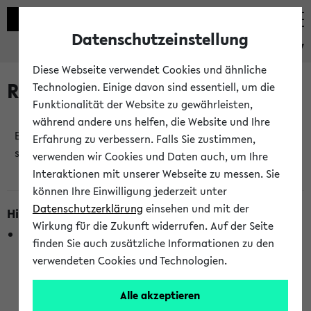
Datenschutzeinstellung
eKVV
Diese Webseite verwendet Cookies und ähnliche
Raumänderungen
Technologien. Einige davon sind essentiell, um die
Funktionalität der Website zu gewährleisten,
während andere uns helfen, die Website und Ihre
Es wurden keine Raumänderungen an jetzt
Erfahrung zu verbessern. Falls Sie zustimmen,
stattfindenden Veranstaltungen gefunden!
verwenden wir Cookies und Daten auch, um Ihre
Interaktionen mit unserer Webseite zu messen. Sie
können Ihre Einwilligung jederzeit unter
Datenschutzerklärung
einsehen und mit der
Hinweise zur Liste der Raumänderungen
Wirkung für die Zukunft widerrufen. Auf der Seite
In dieser Liste werden nur Veranstaltungstermine
finden Sie auch zusätzliche Informationen zu den
berücksichtigt, die gerade oder innerhalb der nächsten 2
verwendeten Cookies und Technologien.
Stunden stattfinden. Berücksichtigt werden nur Termine,
bei denen die Raumangaben im eKVV veröffentlicht
Alle akzeptieren
wurden. Die Anzeige ist semesterübergreifend und nicht