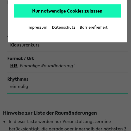
Weiler, Blaszkowski, Möller, Köhne, Koschmieder,
Nur notwendige Cookies zulassen
Kinskofer,
Lehrende aller Fachsäulen
Impressum
Datenschutz
Barrierefreiheit
Klausurenkurs
H15
Einmalige Raumänderung!
einmalig
Hinweise zur Liste der Raumänderungen
In dieser Liste werden nur Veranstaltungstermine
berücksichtigt, die gerade oder innerhalb der nächsten 2