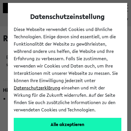
Datenschutzeinstellung
eKVV
Diese Webseite verwendet Cookies und ähnliche
Raumänderungen
Technologien. Einige davon sind essentiell, um die
Funktionalität der Website zu gewährleisten,
während andere uns helfen, die Website und Ihre
Es wurden keine Raumänderungen an jetzt
Erfahrung zu verbessern. Falls Sie zustimmen,
stattfindenden Veranstaltungen gefunden!
verwenden wir Cookies und Daten auch, um Ihre
Interaktionen mit unserer Webseite zu messen. Sie
können Ihre Einwilligung jederzeit unter
Datenschutzerklärung
einsehen und mit der
Hinweise zur Liste der Raumänderungen
Wirkung für die Zukunft widerrufen. Auf der Seite
In dieser Liste werden nur Veranstaltungstermine
finden Sie auch zusätzliche Informationen zu den
berücksichtigt, die gerade oder innerhalb der nächsten 2
verwendeten Cookies und Technologien.
Stunden stattfinden. Berücksichtigt werden nur Termine,
bei denen die Raumangaben im eKVV veröffentlicht
Alle akzeptieren
wurden. Die Anzeige ist semesterübergreifend und nicht