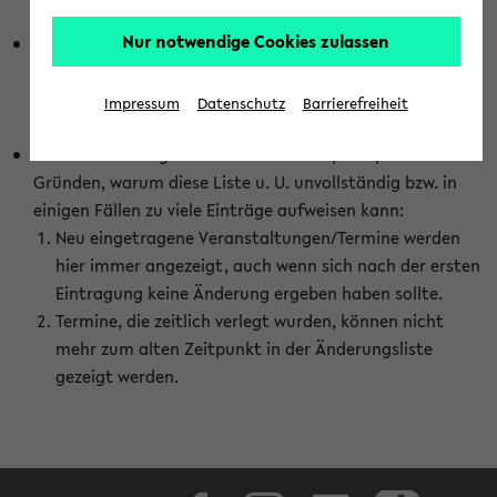
abhängig vom im eKVV gewählten Semester.
Nur notwendige Cookies zulassen
Die hier gezeigte Liste von Raumänderungen kann nur
vollständig sein, wenn den Fakultäten von den Lehrenden
die Änderungen zeitnah mitgeteilt und diese Änderungen
Impressum
Datenschutz
Barrierefreiheit
auch in das eKVV eingetragen werden.
Darüber hinaus gibt es eine Reihe von prinzipiellen
Gründen, warum diese Liste u. U. unvollständig bzw. in
einigen Fällen zu viele Einträge aufweisen kann:
Neu eingetragene Veranstaltungen/Termine werden
hier immer angezeigt, auch wenn sich nach der ersten
Eintragung keine Änderung ergeben haben sollte.
Termine, die zeitlich verlegt wurden, können nicht
mehr zum alten Zeitpunkt in der Änderungsliste
gezeigt werden.
Facebook
Instagram
LinkedIn
TikTok
Youtube