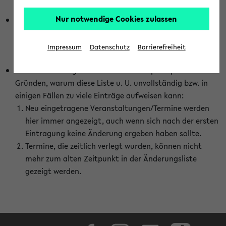
abhängig vom im eKVV gewählten Semester.
Nur notwendige Cookies zulassen
Die hier gezeigte Liste von Raumänderungen kann nur
vollständig sein, wenn den Fakultäten von den Lehrenden
die Änderungen zeitnah mitgeteilt und diese Änderungen
Impressum
Datenschutz
Barrierefreiheit
auch in das eKVV eingetragen werden.
Darüber hinaus gibt es eine Reihe von prinzipiellen
Gründen, warum diese Liste u. U. unvollständig bzw. in
einigen Fällen zu viele Einträge aufweisen kann:
Neu eingetragene Veranstaltungen/Termine werden
hier immer angezeigt, auch wenn sich nach der ersten
Eintragung keine Änderung ergeben haben sollte.
Termine, die zeitlich verlegt wurden, können nicht
mehr zum alten Zeitpunkt in der Änderungsliste
gezeigt werden.
Facebook
Instagram
LinkedIn
TikTok
Youtube