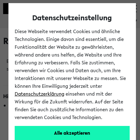
Datenschutzeinstellung
eKVV
Diese Webseite verwendet Cookies und ähnliche
Raumänderungen
Technologien. Einige davon sind essentiell, um die
Funktionalität der Website zu gewährleisten,
während andere uns helfen, die Website und Ihre
Es wurden keine Raumänderungen an jetzt
Erfahrung zu verbessern. Falls Sie zustimmen,
stattfindenden Veranstaltungen gefunden!
verwenden wir Cookies und Daten auch, um Ihre
Interaktionen mit unserer Webseite zu messen. Sie
können Ihre Einwilligung jederzeit unter
Datenschutzerklärung
einsehen und mit der
Hinweise zur Liste der Raumänderungen
Wirkung für die Zukunft widerrufen. Auf der Seite
In dieser Liste werden nur Veranstaltungstermine
finden Sie auch zusätzliche Informationen zu den
berücksichtigt, die gerade oder innerhalb der nächsten 2
verwendeten Cookies und Technologien.
Stunden stattfinden. Berücksichtigt werden nur Termine,
bei denen die Raumangaben im eKVV veröffentlicht
Alle akzeptieren
wurden. Die Anzeige ist semesterübergreifend und nicht