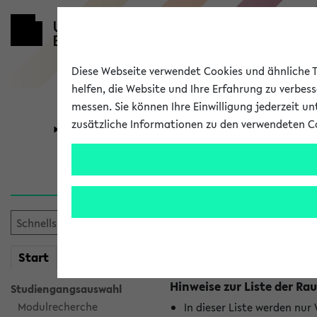
Diese Webseite verwendet Cookies und ähnliche Te
helfen, die Website und Ihre Erfahrung zu verbes
messen. Sie können Ihre Einwilligung jederzeit u
zusätzliche Informationen zu den verwendeten C
Universität
Forschung
Raumänderu
Es wurden keine Raumänder
mein
Start
eKVV
Hinweise zur Liste der 
Studiengangsauswahl
Modulrecherche
In dieser Liste werden nur