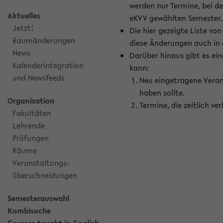
werden nur Termine, bei d
Aktuelles
eKVV gewählten Semester.
Jetzt!
Die hier gezeigte Liste v
Raumänderungen
diese Änderungen auch in
News
Darüber hinaus gibt es eine
Kalenderintegration
kann:
und Newsfeeds
Neu eingetragene Veran
haben sollte.
Organisation
Termine, die zeitlich v
Fakultäten
Lehrende
Prüfungen
Räume
Veranstaltungs-
überschneidungen
Semesterauswahl
Kombisuche