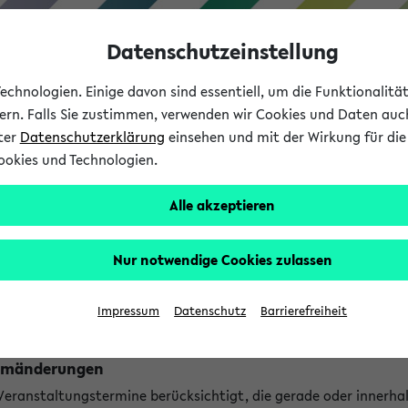
Datenschutzeinstellung
chnologien. Einige davon sind essentiell, um die Funktionalit
sern. Falls Sie zustimmen, verwenden wir Cookies und Daten auc
nter
Datenschutzerklärung
einsehen und mit der Wirkung für die 
ookies und Technologien.
Studium
Lehre
International
Alle akzeptieren
ngen
Nur notwendige Cookies zulassen
ungen an jetzt stattfindenden Veranstaltungen gefunden!
Impressum
Datenschutz
Barrierefreiheit
Raumänderungen
 Veranstaltungstermine berücksichtigt, die gerade oder innerha