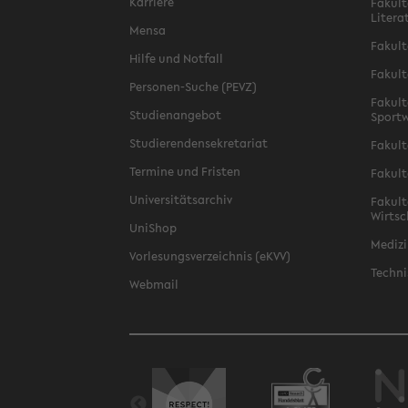
Karriere
Fakult
Litera
Mensa
Fakult
Hilfe und Notfall
Fakult
Personen-Suche (PEVZ)
Fakult
Studienangebot
Sportw
Studierendensekretariat
Fakult
Termine und Fristen
Fakult
Universitätsarchiv
Fakult
Wirtsc
UniShop
Medizi
Vorlesungsverzeichnis (eKVV)
Techni
Webmail