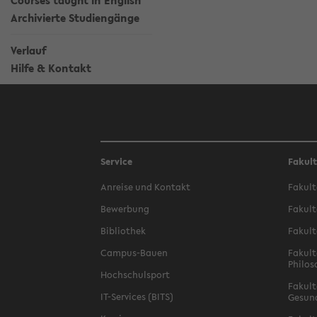
Courses taught in English
Archivierte Studiengänge
Verlauf
Hilfe & Kontakt
Service
Fakul
Anreise und Kontakt
Fakult
Bewerbung
Fakult
Bibliothek
Fakult
Campus-Bauen
Fakult
Philos
Hochschulsport
Fakult
IT-Services (BITS)
Gesun