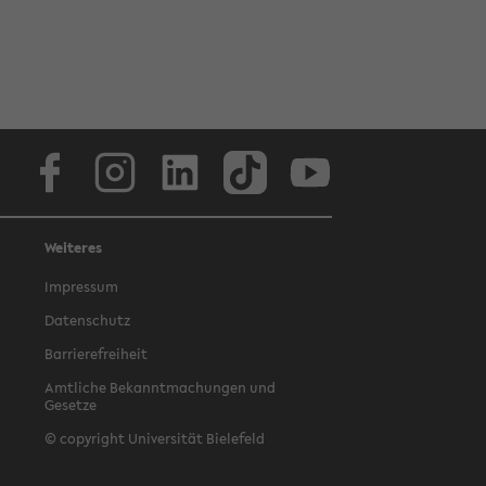
Facebook
Instagram
LinkedIn
TikTok
Youtube
Weiteres
Impressum
Datenschutz
Barrierefreiheit
Amtliche Bekanntmachungen und
Gesetze
© copyright Universität Bielefeld