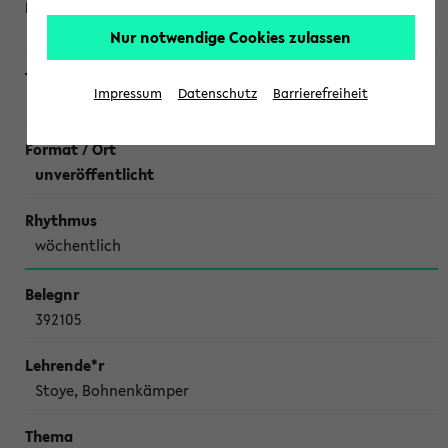
Bux,
Tutorin: Celina Famulla
Nur notwendige Cookies zulassen
Impressum
Datenschutz
Barrierefreiheit
Übungen zu Elementare Geometrie Di10
unveröffentlicht
wöchentlich
392105
Stoye, Bohnenkämper