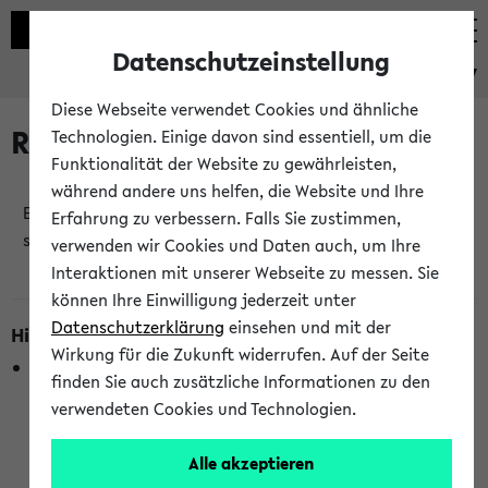
Datenschutzeinstellung
eKVV
Diese Webseite verwendet Cookies und ähnliche
Raumänderungen
Technologien. Einige davon sind essentiell, um die
Funktionalität der Website zu gewährleisten,
während andere uns helfen, die Website und Ihre
Es wurden keine Raumänderungen an jetzt
Erfahrung zu verbessern. Falls Sie zustimmen,
stattfindenden Veranstaltungen gefunden!
verwenden wir Cookies und Daten auch, um Ihre
Interaktionen mit unserer Webseite zu messen. Sie
können Ihre Einwilligung jederzeit unter
Datenschutzerklärung
einsehen und mit der
Hinweise zur Liste der Raumänderungen
Wirkung für die Zukunft widerrufen. Auf der Seite
In dieser Liste werden nur Veranstaltungstermine
finden Sie auch zusätzliche Informationen zu den
berücksichtigt, die gerade oder innerhalb der nächsten 2
verwendeten Cookies und Technologien.
Stunden stattfinden. Berücksichtigt werden nur Termine,
bei denen die Raumangaben im eKVV veröffentlicht
Alle akzeptieren
wurden. Die Anzeige ist semesterübergreifend und nicht