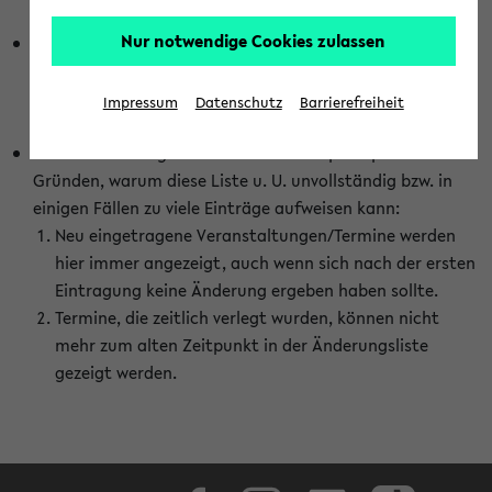
abhängig vom im eKVV gewählten Semester.
Nur notwendige Cookies zulassen
Die hier gezeigte Liste von Raumänderungen kann nur
vollständig sein, wenn den Fakultäten von den Lehrenden
die Änderungen zeitnah mitgeteilt und diese Änderungen
Impressum
Datenschutz
Barrierefreiheit
auch in das eKVV eingetragen werden.
Darüber hinaus gibt es eine Reihe von prinzipiellen
Gründen, warum diese Liste u. U. unvollständig bzw. in
einigen Fällen zu viele Einträge aufweisen kann:
Neu eingetragene Veranstaltungen/Termine werden
hier immer angezeigt, auch wenn sich nach der ersten
Eintragung keine Änderung ergeben haben sollte.
Termine, die zeitlich verlegt wurden, können nicht
mehr zum alten Zeitpunkt in der Änderungsliste
gezeigt werden.
Facebook
Instagram
LinkedIn
TikTok
Youtube