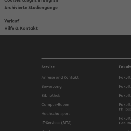
Courses taught in English
Archivierte Studiengänge
Verlauf
Hilfe & Kontakt
Service
Fakul
Anreise und Kontakt
Fakult
Bewerbung
Fakult
Bibliothek
Fakult
Campus-Bauen
Fakult
Philos
Hochschulsport
Fakult
IT-Services (BITS)
Gesun