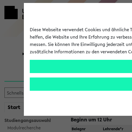
Diese Webseite verwendet Cookies und ähnliche Te
helfen, die Website und Ihre Erfahrung zu verbes
messen. Sie können Ihre Einwilligung jederzeit u
zusätzliche Informationen zu den verwendeten C
Universität
Forschung
Raumänderu
Veranstaltungen
, bei dene
geändert haben:
mein
Start
eKVV
Beginn um 12 Uhr
Studiengangsauswahl
Modulrecherche
Belegnr
Lehrende*r