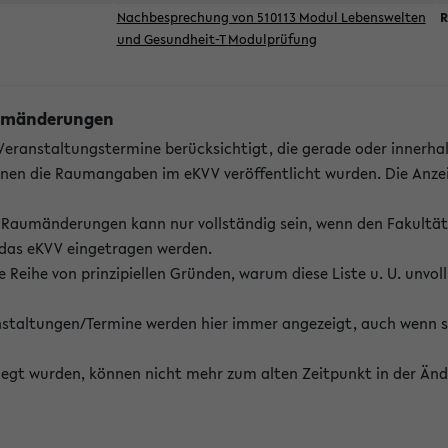
Nachbesprechung von 510113 Modul Lebenswelten
R
und Gesundheit-T Modulprüfung
Raumänderungen
 Veranstaltungstermine berücksichtigt, die gerade oder innerha
enen die Raumangaben im eKVV veröffentlicht wurden. Die Anze
on Raumänderungen kann nur vollständig sein, wenn den Fakultä
 das eKVV eingetragen werden.
 Reihe von prinzipiellen Gründen, warum diese Liste u. U. unvoll
staltungen/Termine werden hier immer angezeigt, auch wenn s
erlegt wurden, können nicht mehr zum alten Zeitpunkt in der Änd