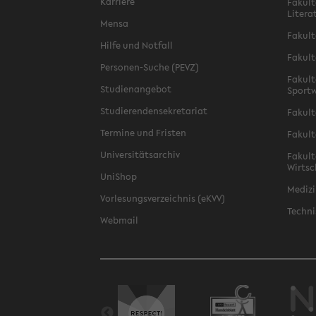
Karriere
Fakult
Litera
Mensa
Fakult
Hilfe und Notfall
Fakult
Personen-Suche (PEVZ)
Fakult
Studienangebot
Sportw
Studierendensekretariat
Fakult
Termine und Fristen
Fakult
Universitätsarchiv
Fakult
Wirtsc
UniShop
Medizi
Vorlesungsverzeichnis (eKVV)
Techni
Webmail