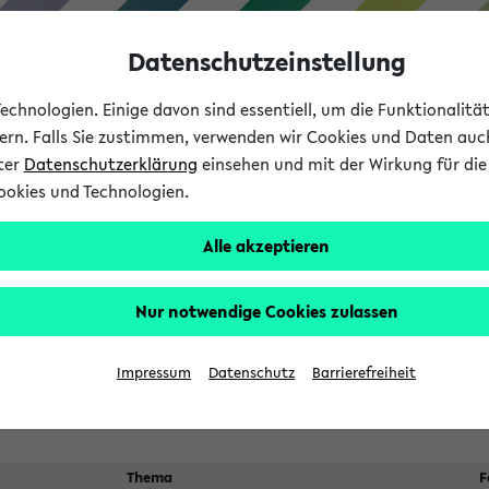
Datenschutzeinstellung
chnologien. Einige davon sind essentiell, um die Funktionalit
sern. Falls Sie zustimmen, verwenden wir Cookies und Daten auc
nter
Datenschutzerklärung
einsehen und mit der Wirkung für die 
ookies und Technologien.
Studium
Lehre
International
Alle akzeptieren
ngen
Nur notwendige Cookies zulassen
n sich nach dem
24.07.2026
Veranstaltungsorte
Suche:
Impressum
Datenschutz
Barrierefreiheit
Thema
F