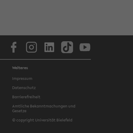
Facebook
Instagram
LinkedIn
TikTok
Youtube
Weiteres
Impressum
Datenschutz
Barrierefreiheit
Amtliche Bekanntmachungen und
Gesetze
© copyright Universität Bielefeld