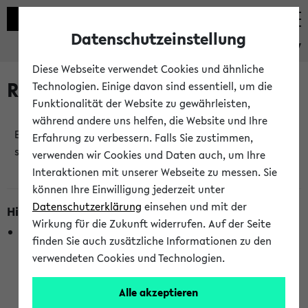
Datenschutzeinstellung
eKVV
Diese Webseite verwendet Cookies und ähnliche
Raumänderungen
Technologien. Einige davon sind essentiell, um die
Funktionalität der Website zu gewährleisten,
während andere uns helfen, die Website und Ihre
Es wurden keine Raumänderungen an jetzt
Erfahrung zu verbessern. Falls Sie zustimmen,
stattfindenden Veranstaltungen gefunden!
verwenden wir Cookies und Daten auch, um Ihre
Interaktionen mit unserer Webseite zu messen. Sie
können Ihre Einwilligung jederzeit unter
Datenschutzerklärung
einsehen und mit der
Hinweise zur Liste der Raumänderungen
Wirkung für die Zukunft widerrufen. Auf der Seite
In dieser Liste werden nur Veranstaltungstermine
finden Sie auch zusätzliche Informationen zu den
berücksichtigt, die gerade oder innerhalb der nächsten 2
verwendeten Cookies und Technologien.
Stunden stattfinden. Berücksichtigt werden nur Termine,
bei denen die Raumangaben im eKVV veröffentlicht
Alle akzeptieren
wurden. Die Anzeige ist semesterübergreifend und nicht