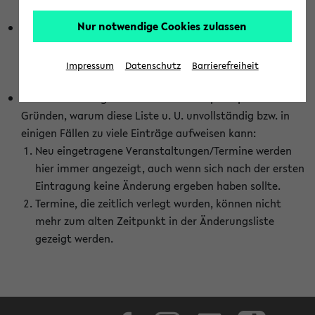
abhängig vom im eKVV gewählten Semester.
Nur notwendige Cookies zulassen
Die hier gezeigte Liste von Raumänderungen kann nur
vollständig sein, wenn den Fakultäten von den Lehrenden
die Änderungen zeitnah mitgeteilt und diese Änderungen
Impressum
Datenschutz
Barrierefreiheit
auch in das eKVV eingetragen werden.
Darüber hinaus gibt es eine Reihe von prinzipiellen
Gründen, warum diese Liste u. U. unvollständig bzw. in
einigen Fällen zu viele Einträge aufweisen kann:
Neu eingetragene Veranstaltungen/Termine werden
hier immer angezeigt, auch wenn sich nach der ersten
Eintragung keine Änderung ergeben haben sollte.
Termine, die zeitlich verlegt wurden, können nicht
mehr zum alten Zeitpunkt in der Änderungsliste
gezeigt werden.
Facebook
Instagram
LinkedIn
TikTok
Youtube