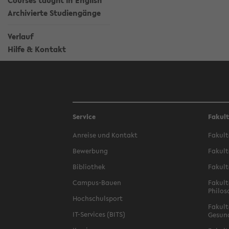
Courses taught in English
Archivierte Studiengänge
Verlauf
Hilfe & Kontakt
Service
Fakul
Anreise und Kontakt
Fakult
Bewerbung
Fakult
Bibliothek
Fakult
Campus-Bauen
Fakult
Philos
Hochschulsport
Fakult
IT-Services (BITS)
Gesun