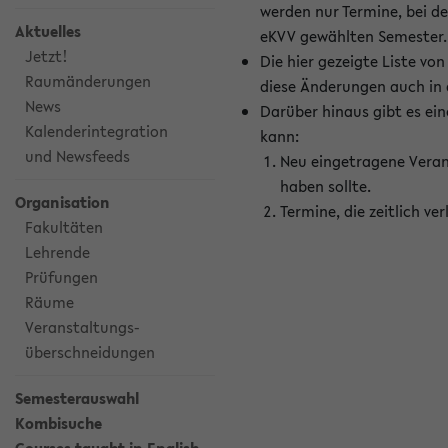
werden nur Termine, bei d
Aktuelles
eKVV gewählten Semester.
Jetzt!
Die hier gezeigte Liste v
Raumänderungen
diese Änderungen auch in
News
Darüber hinaus gibt es eine
Kalenderintegration
kann:
und Newsfeeds
Neu eingetragene Veran
haben sollte.
Organisation
Termine, die zeitlich v
Fakultäten
Lehrende
Prüfungen
Räume
Veranstaltungs-
überschneidungen
Semesterauswahl
Kombisuche