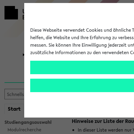
Diese Webseite verwendet Cookies und ähnliche Te
helfen, die Website und Ihre Erfahrung zu verbes
messen. Sie können Ihre Einwilligung jederzeit u
zusätzliche Informationen zu den verwendeten C
Universität
Forschung
Raumänderu
Es wurden keine Raumänder
mein
Start
eKVV
Hinweise zur Liste der 
Studiengangsauswahl
Modulrecherche
In dieser Liste werden nur