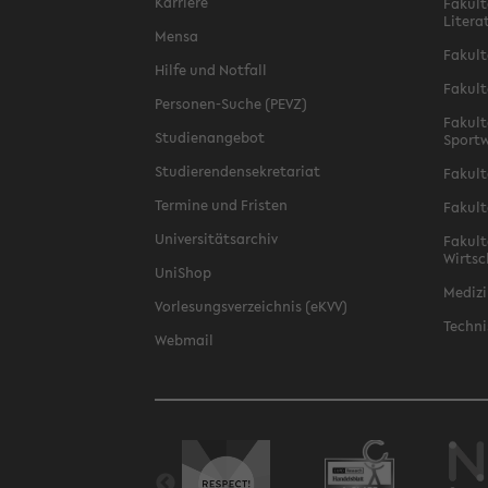
Karriere
Fakult
Litera
Mensa
Fakult
Hilfe und Notfall
Fakult
Personen-Suche (PEVZ)
Fakult
Studienangebot
Sportw
Studierendensekretariat
Fakult
Termine und Fristen
Fakult
Universitätsarchiv
Fakult
Wirtsc
UniShop
Medizi
Vorlesungsverzeichnis (eKVV)
Techni
Webmail