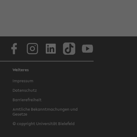
Facebook
Instagram
LinkedIn
TikTok
Youtube
Weiteres
Impressum
Datenschutz
Barrierefreiheit
Amtliche Bekanntmachungen und
Gesetze
© copyright Universität Bielefeld