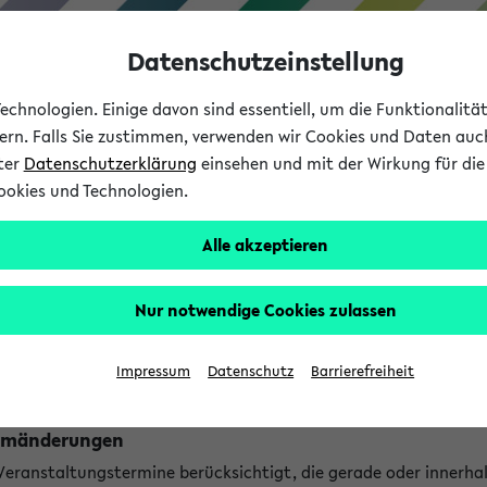
Datenschutzeinstellung
chnologien. Einige davon sind essentiell, um die Funktionalit
sern. Falls Sie zustimmen, verwenden wir Cookies und Daten auc
nter
Datenschutzerklärung
einsehen und mit der Wirkung für die 
ookies und Technologien.
Studium
Lehre
International
Alle akzeptieren
ngen
Nur notwendige Cookies zulassen
ungen an jetzt stattfindenden Veranstaltungen gefunden!
Impressum
Datenschutz
Barrierefreiheit
Raumänderungen
 Veranstaltungstermine berücksichtigt, die gerade oder innerha