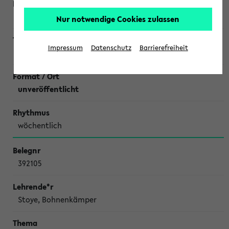
Bux,
Tutorin: Celina Famulla
Nur notwendige Cookies zulassen
Impressum
Datenschutz
Barrierefreiheit
Übungen zu Elementare Geometrie Di10
unveröffentlicht
wöchentlich
392105
Stoye, Bohnenkämper