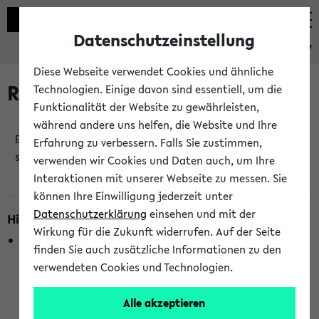
Datenschutzeinstellung
eKVV
Diese Webseite verwendet Cookies und ähnliche
Raumänderungen
Technologien. Einige davon sind essentiell, um die
Funktionalität der Website zu gewährleisten,
während andere uns helfen, die Website und Ihre
Es wurden keine Raumänderungen an jetzt
Erfahrung zu verbessern. Falls Sie zustimmen,
stattfindenden Veranstaltungen gefunden!
verwenden wir Cookies und Daten auch, um Ihre
Interaktionen mit unserer Webseite zu messen. Sie
können Ihre Einwilligung jederzeit unter
Datenschutzerklärung
einsehen und mit der
Hinweise zur Liste der Raumänderungen
Wirkung für die Zukunft widerrufen. Auf der Seite
In dieser Liste werden nur Veranstaltungstermine
finden Sie auch zusätzliche Informationen zu den
berücksichtigt, die gerade oder innerhalb der nächsten 2
verwendeten Cookies und Technologien.
Stunden stattfinden. Berücksichtigt werden nur Termine,
bei denen die Raumangaben im eKVV veröffentlicht
Alle akzeptieren
wurden. Die Anzeige ist semesterübergreifend und nicht