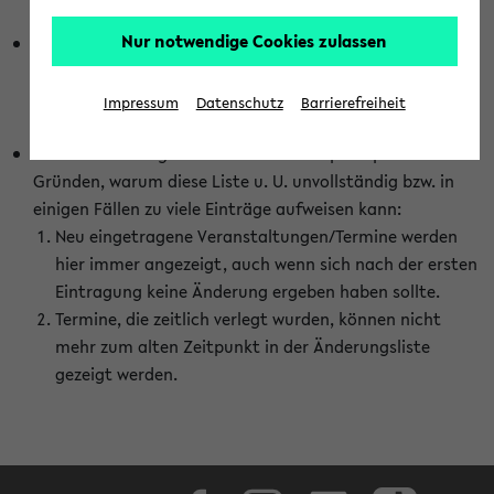
abhängig vom im eKVV gewählten Semester.
Nur notwendige Cookies zulassen
Die hier gezeigte Liste von Raumänderungen kann nur
vollständig sein, wenn den Fakultäten von den Lehrenden
die Änderungen zeitnah mitgeteilt und diese Änderungen
Impressum
Datenschutz
Barrierefreiheit
auch in das eKVV eingetragen werden.
Darüber hinaus gibt es eine Reihe von prinzipiellen
Gründen, warum diese Liste u. U. unvollständig bzw. in
einigen Fällen zu viele Einträge aufweisen kann:
Neu eingetragene Veranstaltungen/Termine werden
hier immer angezeigt, auch wenn sich nach der ersten
Eintragung keine Änderung ergeben haben sollte.
Termine, die zeitlich verlegt wurden, können nicht
mehr zum alten Zeitpunkt in der Änderungsliste
gezeigt werden.
Facebook
Instagram
LinkedIn
TikTok
Youtube