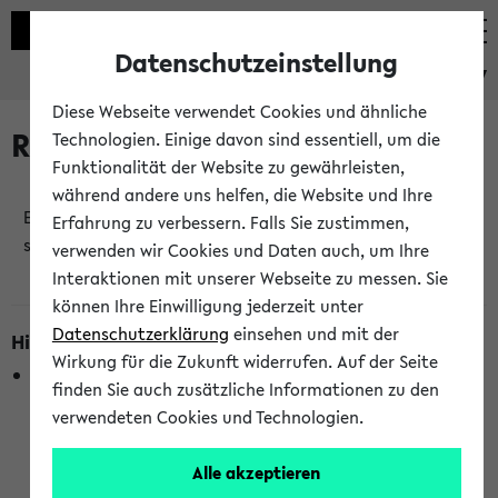
Datenschutzeinstellung
eKVV
Diese Webseite verwendet Cookies und ähnliche
Raumänderungen
Technologien. Einige davon sind essentiell, um die
Funktionalität der Website zu gewährleisten,
während andere uns helfen, die Website und Ihre
Es wurden keine Raumänderungen an jetzt
Erfahrung zu verbessern. Falls Sie zustimmen,
stattfindenden Veranstaltungen gefunden!
verwenden wir Cookies und Daten auch, um Ihre
Interaktionen mit unserer Webseite zu messen. Sie
können Ihre Einwilligung jederzeit unter
Datenschutzerklärung
einsehen und mit der
Hinweise zur Liste der Raumänderungen
Wirkung für die Zukunft widerrufen. Auf der Seite
In dieser Liste werden nur Veranstaltungstermine
finden Sie auch zusätzliche Informationen zu den
berücksichtigt, die gerade oder innerhalb der nächsten 2
verwendeten Cookies und Technologien.
Stunden stattfinden. Berücksichtigt werden nur Termine,
bei denen die Raumangaben im eKVV veröffentlicht
Alle akzeptieren
wurden. Die Anzeige ist semesterübergreifend und nicht