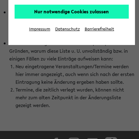
abhängig vom im eKVV gewählten Semester.
Nur notwendige Cookies zulassen
Die hier gezeigte Liste von Raumänderungen kann nur
vollständig sein, wenn den Fakultäten von den Lehrenden
die Änderungen zeitnah mitgeteilt und diese Änderungen
Impressum
Datenschutz
Barrierefreiheit
auch in das eKVV eingetragen werden.
Darüber hinaus gibt es eine Reihe von prinzipiellen
Gründen, warum diese Liste u. U. unvollständig bzw. in
einigen Fällen zu viele Einträge aufweisen kann:
Neu eingetragene Veranstaltungen/Termine werden
hier immer angezeigt, auch wenn sich nach der ersten
Eintragung keine Änderung ergeben haben sollte.
Termine, die zeitlich verlegt wurden, können nicht
mehr zum alten Zeitpunkt in der Änderungsliste
gezeigt werden.
Facebook
Instagram
LinkedIn
TikTok
Youtube