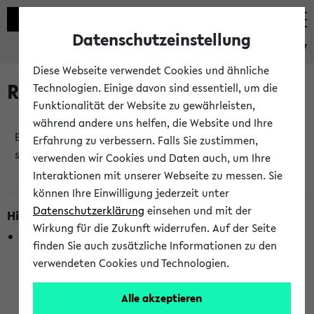
Datenschutzeinstellung
eKVV
Diese Webseite verwendet Cookies und ähnliche
Raumänderungen
Technologien. Einige davon sind essentiell, um die
Funktionalität der Website zu gewährleisten,
während andere uns helfen, die Website und Ihre
Es wurden keine Raumänderungen an jetzt
Erfahrung zu verbessern. Falls Sie zustimmen,
stattfindenden Veranstaltungen gefunden!
verwenden wir Cookies und Daten auch, um Ihre
Interaktionen mit unserer Webseite zu messen. Sie
können Ihre Einwilligung jederzeit unter
Datenschutzerklärung
einsehen und mit der
Hinweise zur Liste der Raumänderungen
Wirkung für die Zukunft widerrufen. Auf der Seite
In dieser Liste werden nur Veranstaltungstermine
finden Sie auch zusätzliche Informationen zu den
berücksichtigt, die gerade oder innerhalb der nächsten 2
verwendeten Cookies und Technologien.
Stunden stattfinden. Berücksichtigt werden nur Termine,
bei denen die Raumangaben im eKVV veröffentlicht
Alle akzeptieren
wurden. Die Anzeige ist semesterübergreifend und nicht