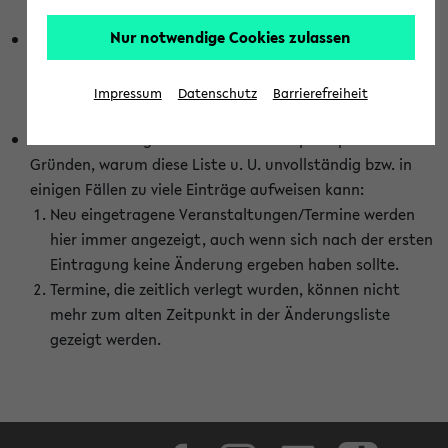
abhängig vom im eKVV gewählten Semester.
Nur notwendige Cookies zulassen
Die hier gezeigte Liste von Raumänderungen kann nur
vollständig sein, wenn den Fakultäten von den Lehrenden
die Änderungen zeitnah mitgeteilt und diese Änderungen
Impressum
Datenschutz
Barrierefreiheit
auch in das eKVV eingetragen werden.
Darüber hinaus gibt es eine Reihe von prinzipiellen
Gründen, warum diese Liste u. U. unvollständig bzw. in
einigen Fällen zu viele Einträge aufweisen kann:
Neu eingetragene Veranstaltungen/Termine werden
hier immer angezeigt, auch wenn sich nach der ersten
Eintragung keine Änderung ergeben haben sollte.
Termine, die zeitlich verlegt wurden, können nicht
mehr zum alten Zeitpunkt in der Änderungsliste
gezeigt werden.
Facebook
Instagram
LinkedIn
TikTok
Youtube