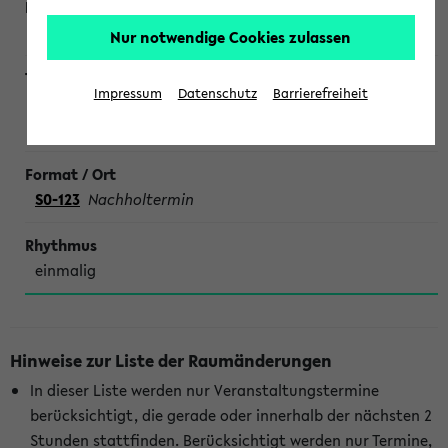
Schwab
Nur notwendige Cookies zulassen
Impressum
Datenschutz
Barrierefreiheit
Im Examen läuft es nicht. Wie mache ich es besser?
Ehemals Repetentenkurs Zivilrecht
S0-123
Nachholtermin
einmalig
Hinweise zur Liste der Raumänderungen
In dieser Liste werden nur Veranstaltungstermine
berücksichtigt, die gerade oder innerhalb der nächsten 2
Stunden stattfinden. Berücksichtigt werden nur Termine,