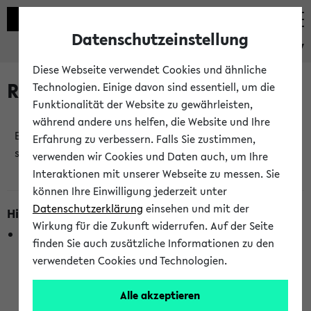
Datenschutzeinstellung
eKVV
Diese Webseite verwendet Cookies und ähnliche
Raumänderungen
Technologien. Einige davon sind essentiell, um die
Funktionalität der Website zu gewährleisten,
während andere uns helfen, die Website und Ihre
Es wurden keine Raumänderungen an jetzt
Erfahrung zu verbessern. Falls Sie zustimmen,
stattfindenden Veranstaltungen gefunden!
verwenden wir Cookies und Daten auch, um Ihre
Interaktionen mit unserer Webseite zu messen. Sie
können Ihre Einwilligung jederzeit unter
Datenschutzerklärung
einsehen und mit der
Hinweise zur Liste der Raumänderungen
Wirkung für die Zukunft widerrufen. Auf der Seite
In dieser Liste werden nur Veranstaltungstermine
finden Sie auch zusätzliche Informationen zu den
berücksichtigt, die gerade oder innerhalb der nächsten 2
verwendeten Cookies und Technologien.
Stunden stattfinden. Berücksichtigt werden nur Termine,
bei denen die Raumangaben im eKVV veröffentlicht
Alle akzeptieren
wurden. Die Anzeige ist semesterübergreifend und nicht