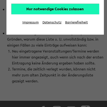
abhängig vom im eKVV gewählten Semester.
Nur notwendige Cookies zulassen
Die hier gezeigte Liste von Raumänderungen kann nur
vollständig sein, wenn den Fakultäten von den Lehrenden
die Änderungen zeitnah mitgeteilt und diese Änderungen
Impressum
Datenschutz
Barrierefreiheit
auch in das eKVV eingetragen werden.
Darüber hinaus gibt es eine Reihe von prinzipiellen
Gründen, warum diese Liste u. U. unvollständig bzw. in
einigen Fällen zu viele Einträge aufweisen kann:
Neu eingetragene Veranstaltungen/Termine werden
hier immer angezeigt, auch wenn sich nach der ersten
Eintragung keine Änderung ergeben haben sollte.
Termine, die zeitlich verlegt wurden, können nicht
mehr zum alten Zeitpunkt in der Änderungsliste
gezeigt werden.
Facebook
Instagram
LinkedIn
TikTok
Youtube