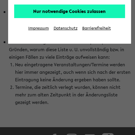
abhängig vom im eKVV gewählten Semester.
Nur notwendige Cookies zulassen
Die hier gezeigte Liste von Raumänderungen kann nur
vollständig sein, wenn den Fakultäten von den Lehrenden
die Änderungen zeitnah mitgeteilt und diese Änderungen
Impressum
Datenschutz
Barrierefreiheit
auch in das eKVV eingetragen werden.
Darüber hinaus gibt es eine Reihe von prinzipiellen
Gründen, warum diese Liste u. U. unvollständig bzw. in
einigen Fällen zu viele Einträge aufweisen kann:
Neu eingetragene Veranstaltungen/Termine werden
hier immer angezeigt, auch wenn sich nach der ersten
Eintragung keine Änderung ergeben haben sollte.
Termine, die zeitlich verlegt wurden, können nicht
mehr zum alten Zeitpunkt in der Änderungsliste
gezeigt werden.
Facebook
Instagram
LinkedIn
TikTok
Youtube