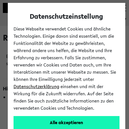
Datenschutzeinstellung
eKVV
Diese Webseite verwendet Cookies und ähnliche
Raumänderungen
Technologien. Einige davon sind essentiell, um die
Funktionalität der Website zu gewährleisten,
während andere uns helfen, die Website und Ihre
Es wurden keine Raumänderungen an jetzt
Erfahrung zu verbessern. Falls Sie zustimmen,
stattfindenden Veranstaltungen gefunden!
verwenden wir Cookies und Daten auch, um Ihre
Interaktionen mit unserer Webseite zu messen. Sie
können Ihre Einwilligung jederzeit unter
Datenschutzerklärung
einsehen und mit der
Hinweise zur Liste der Raumänderungen
Wirkung für die Zukunft widerrufen. Auf der Seite
In dieser Liste werden nur Veranstaltungstermine
finden Sie auch zusätzliche Informationen zu den
berücksichtigt, die gerade oder innerhalb der nächsten 2
verwendeten Cookies und Technologien.
Stunden stattfinden. Berücksichtigt werden nur Termine,
bei denen die Raumangaben im eKVV veröffentlicht
Alle akzeptieren
wurden. Die Anzeige ist semesterübergreifend und nicht