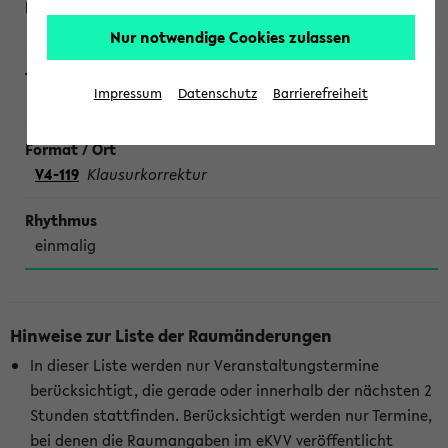
Botero
Nur notwendige Cookies zulassen
Impressum
Datenschutz
Barrierefreiheit
Lineare Algebra für Physik
V4-119
Klausurkorrektur
einmalig
Hinweise zur Liste der Raumänderungen
In dieser Liste werden nur Veranstaltungstermine
berücksichtigt, die gerade oder innerhalb der nächsten 2
Stunden stattfinden. Berücksichtigt werden nur Termine,
bei denen die Raumangaben im eKVV veröffentlicht