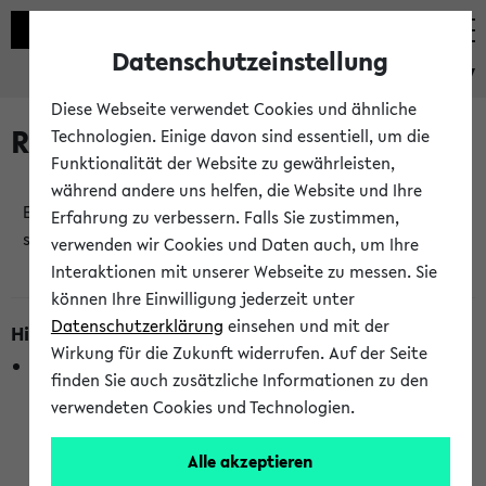
Datenschutzeinstellung
eKVV
Diese Webseite verwendet Cookies und ähnliche
Raumänderungen
Technologien. Einige davon sind essentiell, um die
Funktionalität der Website zu gewährleisten,
während andere uns helfen, die Website und Ihre
Es wurden keine Raumänderungen an jetzt
Erfahrung zu verbessern. Falls Sie zustimmen,
stattfindenden Veranstaltungen gefunden!
verwenden wir Cookies und Daten auch, um Ihre
Interaktionen mit unserer Webseite zu messen. Sie
können Ihre Einwilligung jederzeit unter
Datenschutzerklärung
einsehen und mit der
Hinweise zur Liste der Raumänderungen
Wirkung für die Zukunft widerrufen. Auf der Seite
In dieser Liste werden nur Veranstaltungstermine
finden Sie auch zusätzliche Informationen zu den
berücksichtigt, die gerade oder innerhalb der nächsten 2
verwendeten Cookies und Technologien.
Stunden stattfinden. Berücksichtigt werden nur Termine,
bei denen die Raumangaben im eKVV veröffentlicht
Alle akzeptieren
wurden. Die Anzeige ist semesterübergreifend und nicht