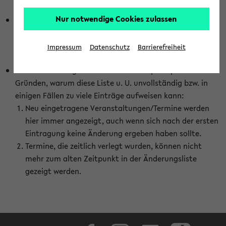
abhängig vom im eKVV gewählten Semester.
Nur notwendige Cookies zulassen
Die hier gezeigte Liste von Raumänderungen kann nur
vollständig sein, wenn den Fakultäten von den Lehrenden
die Änderungen zeitnah mitgeteilt und diese Änderungen
Impressum
Datenschutz
Barrierefreiheit
auch in das eKVV eingetragen werden.
Darüber hinaus gibt es eine Reihe von prinzipiellen
Gründen, warum diese Liste u. U. unvollständig bzw. in
einigen Fällen zu viele Einträge aufweisen kann:
Neu eingetragene Veranstaltungen/Termine werden
hier immer angezeigt, auch wenn sich nach der ersten
Eintragung keine Änderung ergeben haben sollte.
Termine, die zeitlich verlegt wurden, können nicht
mehr zum alten Zeitpunkt in der Änderungsliste
gezeigt werden.
Facebook
Instagram
LinkedIn
TikTok
Youtube