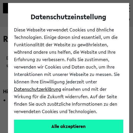
Datenschutzeinstellung
eKVV
Diese Webseite verwendet Cookies und ähnliche
Raumänderungen
Technologien. Einige davon sind essentiell, um die
Funktionalität der Website zu gewährleisten,
während andere uns helfen, die Website und Ihre
Es wurden keine Raumänderungen an jetzt
Erfahrung zu verbessern. Falls Sie zustimmen,
stattfindenden Veranstaltungen gefunden!
verwenden wir Cookies und Daten auch, um Ihre
Interaktionen mit unserer Webseite zu messen. Sie
können Ihre Einwilligung jederzeit unter
Datenschutzerklärung
einsehen und mit der
Hinweise zur Liste der Raumänderungen
Wirkung für die Zukunft widerrufen. Auf der Seite
In dieser Liste werden nur Veranstaltungstermine
finden Sie auch zusätzliche Informationen zu den
berücksichtigt, die gerade oder innerhalb der nächsten 2
verwendeten Cookies und Technologien.
Stunden stattfinden. Berücksichtigt werden nur Termine,
bei denen die Raumangaben im eKVV veröffentlicht
Alle akzeptieren
wurden. Die Anzeige ist semesterübergreifend und nicht