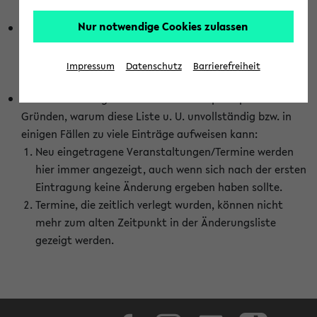
abhängig vom im eKVV gewählten Semester.
Nur notwendige Cookies zulassen
Die hier gezeigte Liste von Raumänderungen kann nur
vollständig sein, wenn den Fakultäten von den Lehrenden
die Änderungen zeitnah mitgeteilt und diese Änderungen
Impressum
Datenschutz
Barrierefreiheit
auch in das eKVV eingetragen werden.
Darüber hinaus gibt es eine Reihe von prinzipiellen
Gründen, warum diese Liste u. U. unvollständig bzw. in
einigen Fällen zu viele Einträge aufweisen kann:
Neu eingetragene Veranstaltungen/Termine werden
hier immer angezeigt, auch wenn sich nach der ersten
Eintragung keine Änderung ergeben haben sollte.
Termine, die zeitlich verlegt wurden, können nicht
mehr zum alten Zeitpunkt in der Änderungsliste
gezeigt werden.
Facebook
Instagram
LinkedIn
TikTok
Youtube