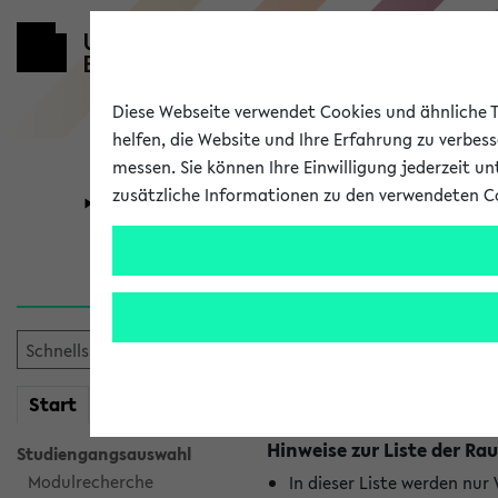
Diese Webseite verwendet Cookies und ähnliche Te
helfen, die Website und Ihre Erfahrung zu verbes
messen. Sie können Ihre Einwilligung jederzeit u
zusätzliche Informationen zu den verwendeten C
Universität
Forschung
Raumänderu
Es wurden keine Raumänder
mein
Start
eKVV
Hinweise zur Liste der 
Studiengangsauswahl
Modulrecherche
In dieser Liste werden nur