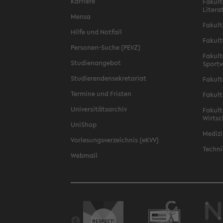
Karriere
Fakult
Litera
Mensa
Fakult
Hilfe und Notfall
Fakult
Personen-Suche (PEVZ)
Fakult
Studienangebot
Sportw
Studierendensekretariat
Fakult
Termine und Fristen
Fakult
Universitätsarchiv
Fakult
Wirtsc
UniShop
Medizi
Vorlesungsverzeichnis (eKVV)
Techni
Webmail