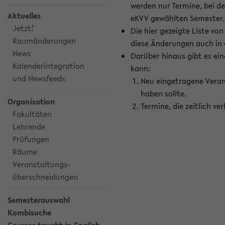
werden nur Termine, bei d
Aktuelles
eKVV gewählten Semester.
Jetzt!
Die hier gezeigte Liste v
Raumänderungen
diese Änderungen auch in
News
Darüber hinaus gibt es eine
Kalenderintegration
kann:
und Newsfeeds
Neu eingetragene Veran
haben sollte.
Organisation
Termine, die zeitlich v
Fakultäten
Lehrende
Prüfungen
Räume
Veranstaltungs-
überschneidungen
Semesterauswahl
Kombisuche