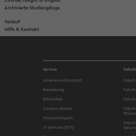
Courses taught in English
Archivierte Studiengänge
Verlauf
Hilfe & Kontakt
Service
Fakul
Anreise und Kontakt
Fakult
Bewerbung
Fakult
Bibliothek
Fakult
Campus-Bauen
Fakult
Philos
Hochschulsport
Fakult
IT-Services (BITS)
Gesun