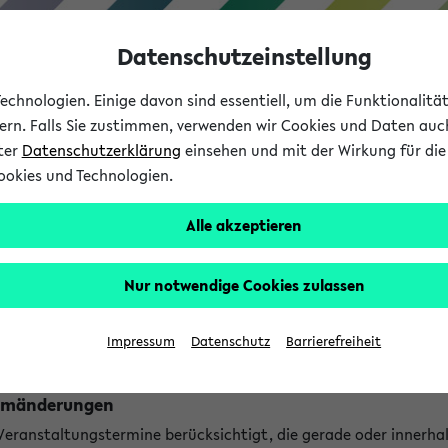
Datenschutzeinstellung
chnologien. Einige davon sind essentiell, um die Funktionalit
sern. Falls Sie zustimmen, verwenden wir Cookies und Daten auc
nter
Datenschutzerklärung
einsehen und mit der Wirkung für die 
ookies und Technologien.
Studium
Lehre
International
Alle akzeptieren
ngen
Nur notwendige Cookies zulassen
ungen an jetzt stattfindenden Veranstaltungen gefunden!
Impressum
Datenschutz
Barrierefreiheit
Raumänderungen
 Veranstaltungstermine berücksichtigt, die gerade oder innerha