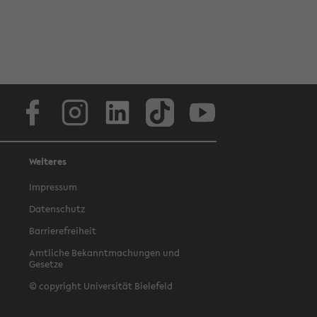
Facebook
Instagram
LinkedIn
TikTok
Youtube
Weiteres
Impressum
Datenschutz
Barrierefreiheit
Amtliche Bekanntmachungen und
Gesetze
© copyright Universität Bielefeld