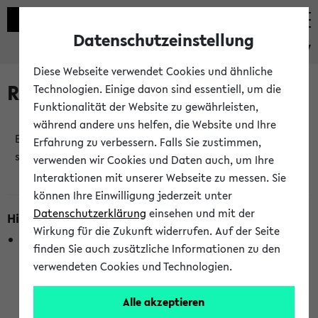
Datenschutzeinstellung
eKVV
Diese Webseite verwendet Cookies und ähnliche
Raumänderungen
Technologien. Einige davon sind essentiell, um die
Funktionalität der Website zu gewährleisten,
während andere uns helfen, die Website und Ihre
Es wurden keine Raumänderungen an jetzt
Erfahrung zu verbessern. Falls Sie zustimmen,
stattfindenden Veranstaltungen gefunden!
verwenden wir Cookies und Daten auch, um Ihre
Interaktionen mit unserer Webseite zu messen. Sie
können Ihre Einwilligung jederzeit unter
Datenschutzerklärung
einsehen und mit der
Hinweise zur Liste der Raumänderungen
Wirkung für die Zukunft widerrufen. Auf der Seite
In dieser Liste werden nur Veranstaltungstermine
finden Sie auch zusätzliche Informationen zu den
berücksichtigt, die gerade oder innerhalb der nächsten 2
verwendeten Cookies und Technologien.
Stunden stattfinden. Berücksichtigt werden nur Termine,
bei denen die Raumangaben im eKVV veröffentlicht
Alle akzeptieren
wurden. Die Anzeige ist semesterübergreifend und nicht