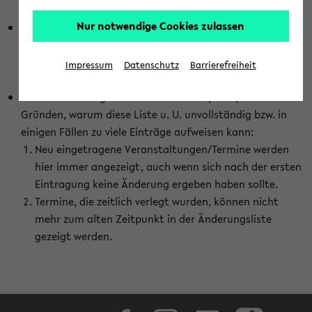
abhängig vom im eKVV gewählten Semester.
Nur notwendige Cookies zulassen
Die hier gezeigte Liste von Raumänderungen kann nur
vollständig sein, wenn den Fakultäten von den Lehrenden
die Änderungen zeitnah mitgeteilt und diese Änderungen
Impressum
Datenschutz
Barrierefreiheit
auch in das eKVV eingetragen werden.
Darüber hinaus gibt es eine Reihe von prinzipiellen
Gründen, warum diese Liste u. U. unvollständig bzw. in
einigen Fällen zu viele Einträge aufweisen kann:
Neu eingetragene Veranstaltungen/Termine werden
hier immer angezeigt, auch wenn sich nach der ersten
Eintragung keine Änderung ergeben haben sollte.
Termine, die zeitlich verlegt wurden, können nicht
mehr zum alten Zeitpunkt in der Änderungsliste
gezeigt werden.
Facebook
Instagram
LinkedIn
TikTok
Youtube