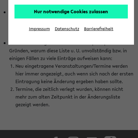
abhängig vom im eKVV gewählten Semester.
Nur notwendige Cookies zulassen
Die hier gezeigte Liste von Raumänderungen kann nur
vollständig sein, wenn den Fakultäten von den Lehrenden
die Änderungen zeitnah mitgeteilt und diese Änderungen
Impressum
Datenschutz
Barrierefreiheit
auch in das eKVV eingetragen werden.
Darüber hinaus gibt es eine Reihe von prinzipiellen
Gründen, warum diese Liste u. U. unvollständig bzw. in
einigen Fällen zu viele Einträge aufweisen kann:
Neu eingetragene Veranstaltungen/Termine werden
hier immer angezeigt, auch wenn sich nach der ersten
Eintragung keine Änderung ergeben haben sollte.
Termine, die zeitlich verlegt wurden, können nicht
mehr zum alten Zeitpunkt in der Änderungsliste
gezeigt werden.
Facebook
Instagram
LinkedIn
TikTok
Youtube