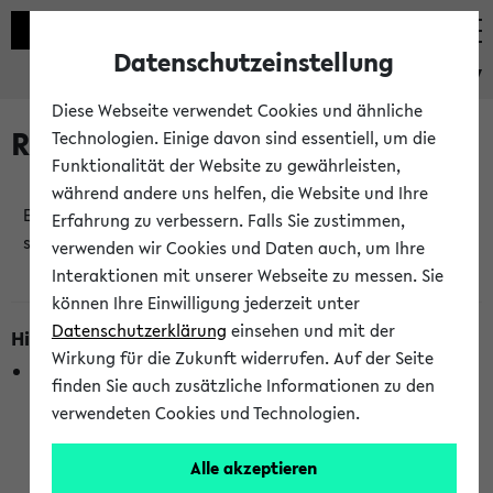
Datenschutzeinstellung
eKVV
Diese Webseite verwendet Cookies und ähnliche
Raumänderungen
Technologien. Einige davon sind essentiell, um die
Funktionalität der Website zu gewährleisten,
während andere uns helfen, die Website und Ihre
Es wurden keine Raumänderungen an jetzt
Erfahrung zu verbessern. Falls Sie zustimmen,
stattfindenden Veranstaltungen gefunden!
verwenden wir Cookies und Daten auch, um Ihre
Interaktionen mit unserer Webseite zu messen. Sie
können Ihre Einwilligung jederzeit unter
Datenschutzerklärung
einsehen und mit der
Hinweise zur Liste der Raumänderungen
Wirkung für die Zukunft widerrufen. Auf der Seite
In dieser Liste werden nur Veranstaltungstermine
finden Sie auch zusätzliche Informationen zu den
berücksichtigt, die gerade oder innerhalb der nächsten 2
verwendeten Cookies und Technologien.
Stunden stattfinden. Berücksichtigt werden nur Termine,
bei denen die Raumangaben im eKVV veröffentlicht
Alle akzeptieren
wurden. Die Anzeige ist semesterübergreifend und nicht