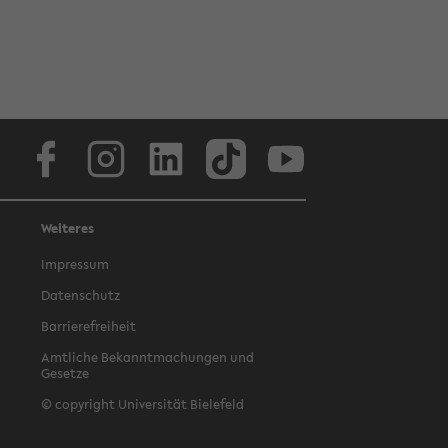
Facebook
Instagram
LinkedIn
TikTok
Youtube
Weiteres
Impressum
Datenschutz
Barrierefreiheit
Amtliche Bekanntmachungen und
Gesetze
© copyright Universität Bielefeld