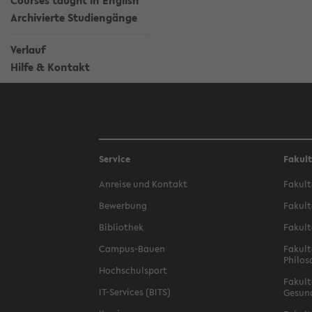
Courses taught in English
Archivierte Studiengänge
Verlauf
Hilfe & Kontakt
Service
Fakul
Anreise und Kontakt
Fakult
Bewerbung
Fakult
Bibliothek
Fakult
Campus-Bauen
Fakult
Philos
Hochschulsport
Fakult
IT-Services (BITS)
Gesun