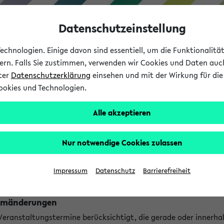
Datenschutzeinstellung
chnologien. Einige davon sind essentiell, um die Funktionalit
sern. Falls Sie zustimmen, verwenden wir Cookies und Daten auc
nter
Datenschutzerklärung
einsehen und mit der Wirkung für die 
ookies und Technologien.
Studium
Lehre
International
Alle akzeptieren
ngen
Nur notwendige Cookies zulassen
ungen an jetzt stattfindenden Veranstaltungen gefunden!
Impressum
Datenschutz
Barrierefreiheit
Raumänderungen
 Veranstaltungstermine berücksichtigt, die gerade oder innerha