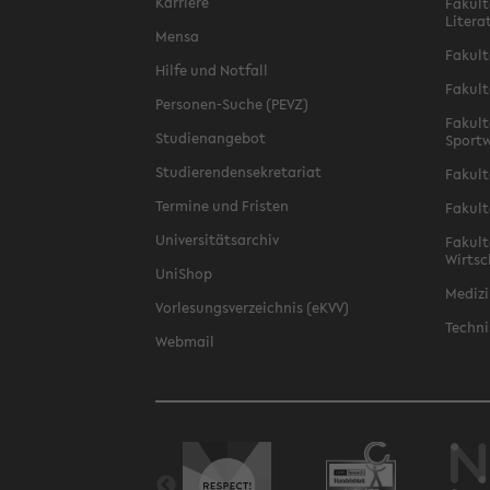
Karriere
Fakult
Litera
Mensa
Fakult
Hilfe und Notfall
Fakult
Personen-Suche (PEVZ)
Fakult
Studienangebot
Sportw
Studierendensekretariat
Fakult
Termine und Fristen
Fakult
Universitätsarchiv
Fakult
Wirtsc
UniShop
Medizi
Vorlesungsverzeichnis (eKVV)
Techni
Webmail