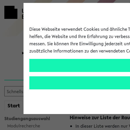
Diese Webseite verwendet Cookies und ähnliche Te
helfen, die Website und Ihre Erfahrung zu verbes
messen. Sie können Ihre Einwilligung jederzeit u
zusätzliche Informationen zu den verwendeten C
Universität
Forschung
Raumänderu
Es wurden keine Raumänder
mein
Start
eKVV
Hinweise zur Liste der 
Studiengangsauswahl
Modulrecherche
In dieser Liste werden nur