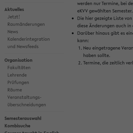
werden nur Termine, bei d
Aktuelles
eKVV gewählten Semester.
Jetzt!
Die hier gezeigte Liste v
Raumänderungen
diese Änderungen auch in
News
Darüber hinaus gibt es eine
Kalenderintegration
kann:
und Newsfeeds
Neu eingetragene Veran
haben sollte.
Organisation
Termine, die zeitlich v
Fakultäten
Lehrende
Prüfungen
Räume
Veranstaltungs-
überschneidungen
Semesterauswahl
Kombisuche