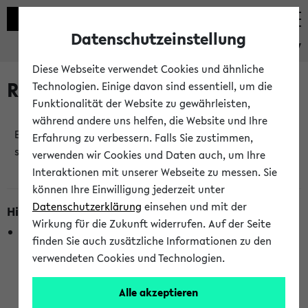
Datenschutzeinstellung
eKVV
Diese Webseite verwendet Cookies und ähnliche
Raumänderungen
Technologien. Einige davon sind essentiell, um die
Funktionalität der Website zu gewährleisten,
während andere uns helfen, die Website und Ihre
Es wurden keine Raumänderungen an jetzt
Erfahrung zu verbessern. Falls Sie zustimmen,
stattfindenden Veranstaltungen gefunden!
verwenden wir Cookies und Daten auch, um Ihre
Interaktionen mit unserer Webseite zu messen. Sie
können Ihre Einwilligung jederzeit unter
Datenschutzerklärung
einsehen und mit der
Hinweise zur Liste der Raumänderungen
Wirkung für die Zukunft widerrufen. Auf der Seite
In dieser Liste werden nur Veranstaltungstermine
finden Sie auch zusätzliche Informationen zu den
berücksichtigt, die gerade oder innerhalb der nächsten 2
verwendeten Cookies und Technologien.
Stunden stattfinden. Berücksichtigt werden nur Termine,
bei denen die Raumangaben im eKVV veröffentlicht
Alle akzeptieren
wurden. Die Anzeige ist semesterübergreifend und nicht