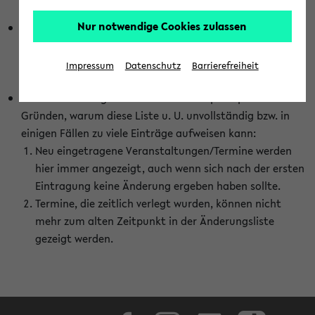
abhängig vom im eKVV gewählten Semester.
Nur notwendige Cookies zulassen
Die hier gezeigte Liste von Raumänderungen kann nur
vollständig sein, wenn den Fakultäten von den Lehrenden
die Änderungen zeitnah mitgeteilt und diese Änderungen
Impressum
Datenschutz
Barrierefreiheit
auch in das eKVV eingetragen werden.
Darüber hinaus gibt es eine Reihe von prinzipiellen
Gründen, warum diese Liste u. U. unvollständig bzw. in
einigen Fällen zu viele Einträge aufweisen kann:
Neu eingetragene Veranstaltungen/Termine werden
hier immer angezeigt, auch wenn sich nach der ersten
Eintragung keine Änderung ergeben haben sollte.
Termine, die zeitlich verlegt wurden, können nicht
mehr zum alten Zeitpunkt in der Änderungsliste
gezeigt werden.
Facebook
Instagram
LinkedIn
TikTok
Youtube