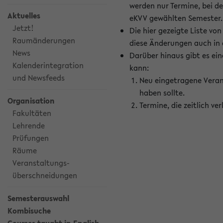
werden nur Termine, bei d
Aktuelles
eKVV gewählten Semester.
Jetzt!
Die hier gezeigte Liste v
Raumänderungen
diese Änderungen auch in
News
Darüber hinaus gibt es eine
Kalenderintegration
kann:
und Newsfeeds
Neu eingetragene Veran
haben sollte.
Organisation
Termine, die zeitlich v
Fakultäten
Lehrende
Prüfungen
Räume
Veranstaltungs-
überschneidungen
Semesterauswahl
Kombisuche