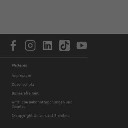
Facebook
Instagram
LinkedIn
TikTok
Youtube
Weiteres
Impressum
Datenschutz
Barrierefreiheit
Amtliche Bekanntmachungen und
Gesetze
© copyright Universität Bielefeld