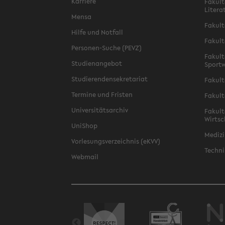
Karriere
Fakult
Litera
Mensa
Fakult
Hilfe und Notfall
Fakult
Personen-Suche (PEVZ)
Fakult
Studienangebot
Sportw
Studierendensekretariat
Fakult
Termine und Fristen
Fakult
Universitätsarchiv
Fakult
Wirtsc
UniShop
Medizi
Vorlesungsverzeichnis (eKVV)
Techni
Webmail