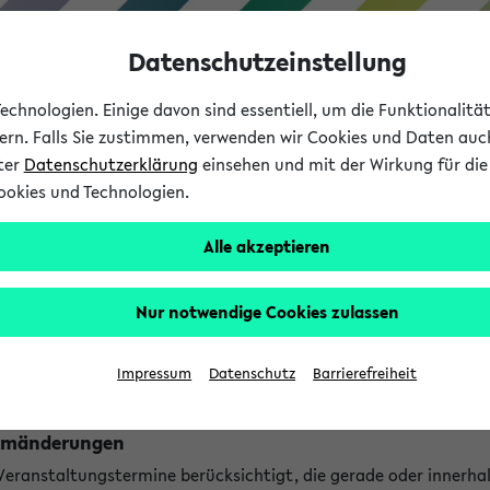
Datenschutzeinstellung
chnologien. Einige davon sind essentiell, um die Funktionalit
sern. Falls Sie zustimmen, verwenden wir Cookies und Daten auc
nter
Datenschutzerklärung
einsehen und mit der Wirkung für die 
ookies und Technologien.
Studium
Lehre
International
Alle akzeptieren
ngen
Nur notwendige Cookies zulassen
ungen an jetzt stattfindenden Veranstaltungen gefunden!
Impressum
Datenschutz
Barrierefreiheit
Raumänderungen
 Veranstaltungstermine berücksichtigt, die gerade oder innerha