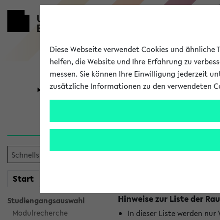
Diese Webseite verwendet Cookies und ähnliche Te
helfen, die Website und Ihre Erfahrung zu verbes
messen. Sie können Ihre Einwilligung jederzeit u
zusätzliche Informationen zu den verwendeten C
Universität
Forschung
Raumänderu
Es wurden keine Raumänder
mein
Start
eKVV
Hinweise zur Liste der 
Studiengangsauswahl
Modulrecherche
In dieser Liste werden nur