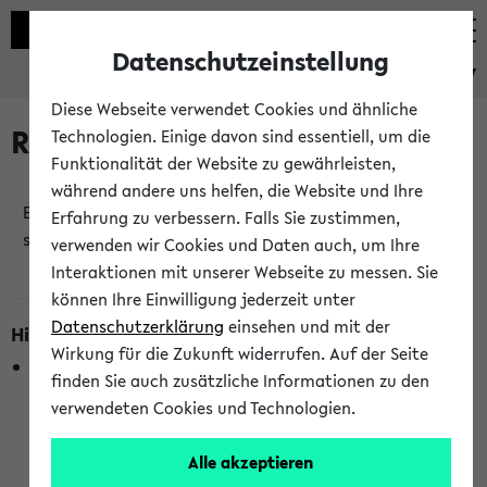
Datenschutzeinstellung
eKVV
Diese Webseite verwendet Cookies und ähnliche
Raumänderungen
Technologien. Einige davon sind essentiell, um die
Funktionalität der Website zu gewährleisten,
während andere uns helfen, die Website und Ihre
Es wurden keine Raumänderungen an jetzt
Erfahrung zu verbessern. Falls Sie zustimmen,
stattfindenden Veranstaltungen gefunden!
verwenden wir Cookies und Daten auch, um Ihre
Interaktionen mit unserer Webseite zu messen. Sie
können Ihre Einwilligung jederzeit unter
Datenschutzerklärung
einsehen und mit der
Hinweise zur Liste der Raumänderungen
Wirkung für die Zukunft widerrufen. Auf der Seite
In dieser Liste werden nur Veranstaltungstermine
finden Sie auch zusätzliche Informationen zu den
berücksichtigt, die gerade oder innerhalb der nächsten 2
verwendeten Cookies und Technologien.
Stunden stattfinden. Berücksichtigt werden nur Termine,
bei denen die Raumangaben im eKVV veröffentlicht
Alle akzeptieren
wurden. Die Anzeige ist semesterübergreifend und nicht