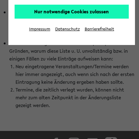
abhängig vom im eKVV gewählten Semester.
Nur notwendige Cookies zulassen
Die hier gezeigte Liste von Raumänderungen kann nur
vollständig sein, wenn den Fakultäten von den Lehrenden
die Änderungen zeitnah mitgeteilt und diese Änderungen
Impressum
Datenschutz
Barrierefreiheit
auch in das eKVV eingetragen werden.
Darüber hinaus gibt es eine Reihe von prinzipiellen
Gründen, warum diese Liste u. U. unvollständig bzw. in
einigen Fällen zu viele Einträge aufweisen kann:
Neu eingetragene Veranstaltungen/Termine werden
hier immer angezeigt, auch wenn sich nach der ersten
Eintragung keine Änderung ergeben haben sollte.
Termine, die zeitlich verlegt wurden, können nicht
mehr zum alten Zeitpunkt in der Änderungsliste
gezeigt werden.
Facebook
Instagram
LinkedIn
TikTok
Youtube