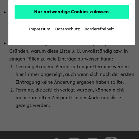
abhängig vom im eKVV gewählten Semester.
Nur notwendige Cookies zulassen
Die hier gezeigte Liste von Raumänderungen kann nur
vollständig sein, wenn den Fakultäten von den Lehrenden
die Änderungen zeitnah mitgeteilt und diese Änderungen
Impressum
Datenschutz
Barrierefreiheit
auch in das eKVV eingetragen werden.
Darüber hinaus gibt es eine Reihe von prinzipiellen
Gründen, warum diese Liste u. U. unvollständig bzw. in
einigen Fällen zu viele Einträge aufweisen kann:
Neu eingetragene Veranstaltungen/Termine werden
hier immer angezeigt, auch wenn sich nach der ersten
Eintragung keine Änderung ergeben haben sollte.
Termine, die zeitlich verlegt wurden, können nicht
mehr zum alten Zeitpunkt in der Änderungsliste
gezeigt werden.
Facebook
Instagram
LinkedIn
TikTok
Youtube