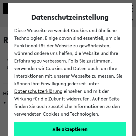
Datenschutzeinstellung
eKVV
Diese Webseite verwendet Cookies und ähnliche
Raumänderungen
Technologien. Einige davon sind essentiell, um die
Funktionalität der Website zu gewährleisten,
während andere uns helfen, die Website und Ihre
Es wurden keine Raumänderungen an jetzt
Erfahrung zu verbessern. Falls Sie zustimmen,
stattfindenden Veranstaltungen gefunden!
verwenden wir Cookies und Daten auch, um Ihre
Interaktionen mit unserer Webseite zu messen. Sie
können Ihre Einwilligung jederzeit unter
Datenschutzerklärung
einsehen und mit der
Hinweise zur Liste der Raumänderungen
Wirkung für die Zukunft widerrufen. Auf der Seite
In dieser Liste werden nur Veranstaltungstermine
finden Sie auch zusätzliche Informationen zu den
berücksichtigt, die gerade oder innerhalb der nächsten 2
verwendeten Cookies und Technologien.
Stunden stattfinden. Berücksichtigt werden nur Termine,
bei denen die Raumangaben im eKVV veröffentlicht
Alle akzeptieren
wurden. Die Anzeige ist semesterübergreifend und nicht