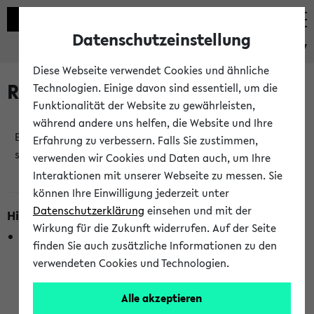
Datenschutzeinstellung
eKVV
Diese Webseite verwendet Cookies und ähnliche
Raumänderungen
Technologien. Einige davon sind essentiell, um die
Funktionalität der Website zu gewährleisten,
während andere uns helfen, die Website und Ihre
Es wurden keine Raumänderungen an jetzt
Erfahrung zu verbessern. Falls Sie zustimmen,
stattfindenden Veranstaltungen gefunden!
verwenden wir Cookies und Daten auch, um Ihre
Interaktionen mit unserer Webseite zu messen. Sie
können Ihre Einwilligung jederzeit unter
Datenschutzerklärung
einsehen und mit der
Hinweise zur Liste der Raumänderungen
Wirkung für die Zukunft widerrufen. Auf der Seite
In dieser Liste werden nur Veranstaltungstermine
finden Sie auch zusätzliche Informationen zu den
berücksichtigt, die gerade oder innerhalb der nächsten 2
verwendeten Cookies und Technologien.
Stunden stattfinden. Berücksichtigt werden nur Termine,
bei denen die Raumangaben im eKVV veröffentlicht
Alle akzeptieren
wurden. Die Anzeige ist semesterübergreifend und nicht