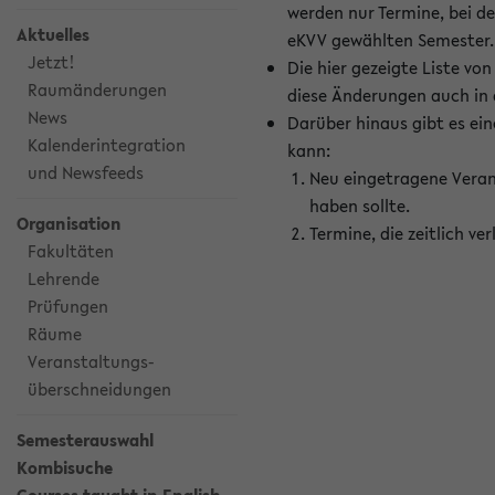
werden nur Termine, bei d
Aktuelles
eKVV gewählten Semester.
Jetzt!
Die hier gezeigte Liste v
Raumänderungen
diese Änderungen auch in
News
Darüber hinaus gibt es eine
Kalenderintegration
kann:
und Newsfeeds
Neu eingetragene Veran
haben sollte.
Organisation
Termine, die zeitlich v
Fakultäten
Lehrende
Prüfungen
Räume
Veranstaltungs-
überschneidungen
Semesterauswahl
Kombisuche