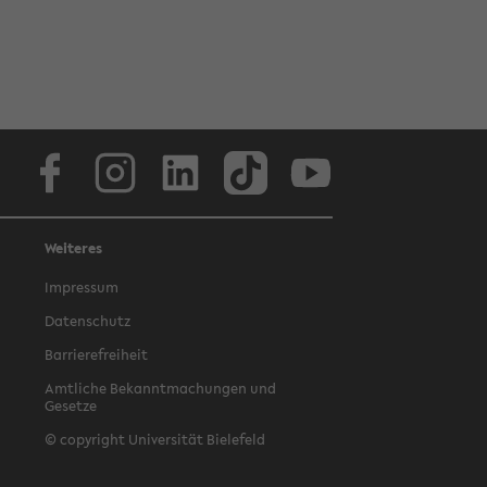
Facebook
Instagram
LinkedIn
TikTok
Youtube
Weiteres
Impressum
Datenschutz
Barrierefreiheit
Amtliche Bekanntmachungen und
Gesetze
© copyright Universität Bielefeld