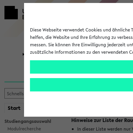
Diese Webseite verwendet Cookies und ähnliche Te
helfen, die Website und Ihre Erfahrung zu verbes
messen. Sie können Ihre Einwilligung jederzeit u
zusätzliche Informationen zu den verwendeten C
Universität
Forschung
Raumänderu
Es wurden keine Raumänder
mein
Start
eKVV
Hinweise zur Liste der 
Studiengangsauswahl
Modulrecherche
In dieser Liste werden nur