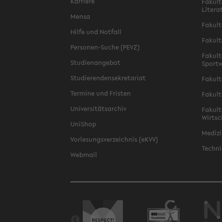
Karriere
Fakult
Litera
Mensa
Fakult
Hilfe und Notfall
Fakult
Personen-Suche (PEVZ)
Fakult
Studienangebot
Sportw
Studierendensekretariat
Fakult
Termine und Fristen
Fakult
Universitätsarchiv
Fakult
Wirtsc
UniShop
Medizi
Vorlesungsverzeichnis (eKVV)
Techni
Webmail