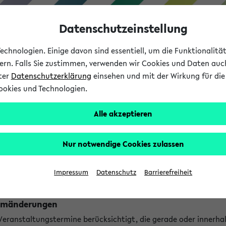
Datenschutzeinstellung
chnologien. Einige davon sind essentiell, um die Funktionalit
sern. Falls Sie zustimmen, verwenden wir Cookies und Daten auc
nter
Datenschutzerklärung
einsehen und mit der Wirkung für die 
ookies und Technologien.
Studium
Lehre
International
Alle akzeptieren
ngen
Nur notwendige Cookies zulassen
ungen an jetzt stattfindenden Veranstaltungen gefunden!
Impressum
Datenschutz
Barrierefreiheit
Raumänderungen
 Veranstaltungstermine berücksichtigt, die gerade oder innerha