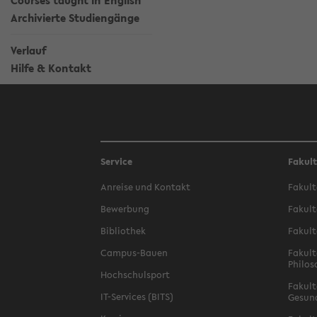
Courses taught in English
Archivierte Studiengänge
Verlauf
Hilfe & Kontakt
Service
Fakul
Anreise und Kontakt
Fakult
Bewerbung
Fakult
Bibliothek
Fakult
Campus-Bauen
Fakult
Philos
Hochschulsport
Fakult
IT-Services (BITS)
Gesun