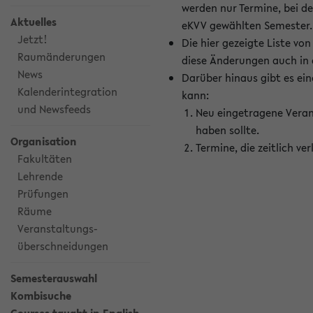
werden nur Termine, bei d
Aktuelles
eKVV gewählten Semester.
Jetzt!
Die hier gezeigte Liste v
Raumänderungen
diese Änderungen auch in
News
Darüber hinaus gibt es eine
Kalenderintegration
kann:
und Newsfeeds
Neu eingetragene Veran
haben sollte.
Organisation
Termine, die zeitlich v
Fakultäten
Lehrende
Prüfungen
Räume
Veranstaltungs-
überschneidungen
Semesterauswahl
Kombisuche