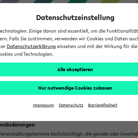
Datenschutzeinstellung
chnologien. Einige davon sind essentiell, um die Funktionalit
sern. Falls Sie zustimmen, verwenden wir Cookies und Daten auc
nter
Datenschutzerklärung
einsehen und mit der Wirkung für die 
ookies und Technologien.
Studium
Lehre
International
Alle akzeptieren
ngen
Nur notwendige Cookies zulassen
ungen an jetzt stattfindenden Veranstaltungen gefunden!
Impressum
Datenschutz
Barrierefreiheit
Raumänderungen
 Veranstaltungstermine berücksichtigt, die gerade oder innerha