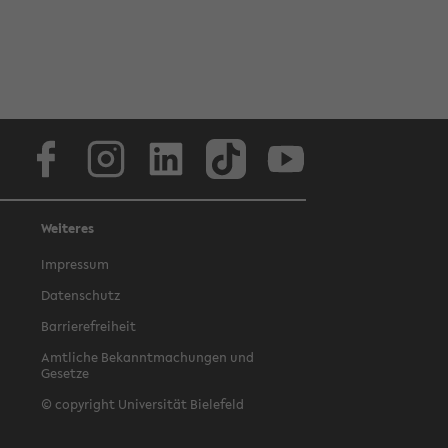
Facebook
Instagram
LinkedIn
TikTok
Youtube
Weiteres
Impressum
Datenschutz
Barrierefreiheit
Amtliche Bekanntmachungen und
Gesetze
© copyright Universität Bielefeld