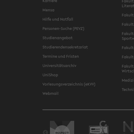
Karriere
Fakult
Litera
Mensa
Fakult
Hilfe und Notfall
Fakult
Personen-Suche (PEVZ)
Fakult
Studienangebot
Sportw
Studierendensekretariat
Fakult
Termine und Fristen
Fakult
Universitätsarchiv
Fakult
Wirtsc
UniShop
Medizi
Vorlesungsverzeichnis (eKVV)
Techni
Webmail