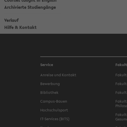
Courses taught in English
Archivierte Studiengänge
Verlauf
Hilfe & Kontakt
Service
Fakul
Anreise und Kontakt
Fakult
Bewerbung
Fakult
Bibliothek
Fakult
Campus-Bauen
Fakult
Philos
Hochschulsport
Fakult
IT-Services (BITS)
Gesun