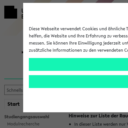
Diese Webseite verwendet Cookies und ähnliche Te
helfen, die Website und Ihre Erfahrung zu verbes
messen. Sie können Ihre Einwilligung jederzeit u
zusätzliche Informationen zu den verwendeten C
Universität
Forschung
Raumänderu
Es wurden keine Raumänder
mein
Start
eKVV
Hinweise zur Liste der 
Studiengangsauswahl
Modulrecherche
In dieser Liste werden nur