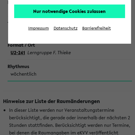
Nur notwendige Cookies zulassen
Impressum
Datenschutz
Barrierefreiheit
SONDERTERMINE CHEMIE
U2-241
Lerngruppe F. Thieke
wöchentlich
Hinweise zur Liste der Raumänderungen
In dieser Liste werden nur Veranstaltungstermine
berücksichtigt, die gerade oder innerhalb der nächsten 2
Stunden stattfinden. Berücksichtigt werden nur Termine,
bei denen die Raumangaben im eKVV veröffentlicht