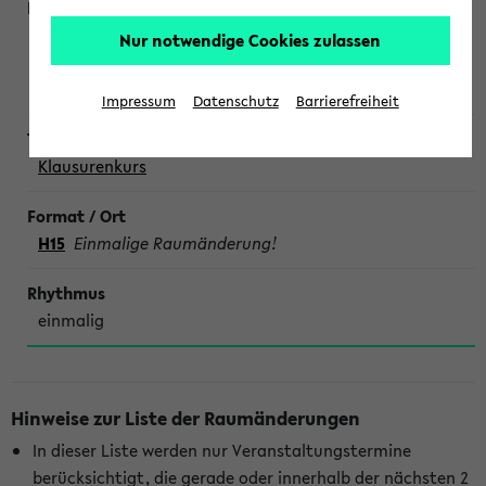
Weiler, Blaszkowski, Möller, Köhne, Koschmieder,
Nur notwendige Cookies zulassen
Kinskofer,
Lehrende aller Fachsäulen
Impressum
Datenschutz
Barrierefreiheit
Klausurenkurs
H15
Einmalige Raumänderung!
einmalig
Hinweise zur Liste der Raumänderungen
In dieser Liste werden nur Veranstaltungstermine
berücksichtigt, die gerade oder innerhalb der nächsten 2