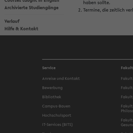
Courses taught in English
haben sollte.
Archivierte Studiengänge
Termine, die zeitlich v
Verlauf
Hilfe & Kontakt
Service
Fakul
Anreise und Kontakt
Fakult
Bewerbung
Fakult
Bibliothek
Fakult
Campus-Bauen
Fakult
Philos
Hochschulsport
Fakult
IT-Services (BITS)
Gesun