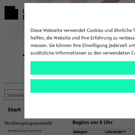
Diese Webseite verwendet Cookies und ähnliche Te
helfen, die Website und Ihre Erfahrung zu verbes
messen. Sie können Ihre Einwilligung jederzeit u
zusätzliche Informationen zu den verwendeten C
Universität
Forschung
Raumänderu
Veranstaltungen
, bei dene
geändert haben:
mein
Start
eKVV
Beginn um 8 Uhr
Studiengangsauswahl
Modulrecherche
Belegnr
Lehrende*r