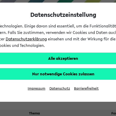
Datenschutzeinstellung
chnologien. Einige davon sind essentiell, um die Funktionalit
sern. Falls Sie zustimmen, verwenden wir Cookies und Daten auc
nter
Datenschutzerklärung
einsehen und mit der Wirkung für die 
ookies und Technologien.
Studium
Lehre
International
Alle akzeptieren
ngen
Nur notwendige Cookies zulassen
n sich nach dem
23.07.2026
Veranstaltungsorte
Suche:
Impressum
Datenschutz
Barrierefreiheit
Thema
Fo