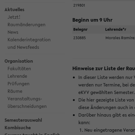
219801
Aktuelles
Jetzt!
Beginn um 9 Uhr
Raumänderungen
Belegnr
Lehrende*r
News
230885
Morales Ramír
Kalenderintegration
und Newsfeeds
Organisation
Hinweise zur Liste der 
Fakultäten
Lehrende
In dieser Liste werden nur
Prüfungen
werden nur Termine, bei d
Räume
eKVV gewählten Semester.
Veranstaltungs-
Die hier gezeigte Liste v
überschneidungen
diese Änderungen auch in
Darüber hinaus gibt es eine
Semesterauswahl
kann:
Kombisuche
Neu eingetragene Veran