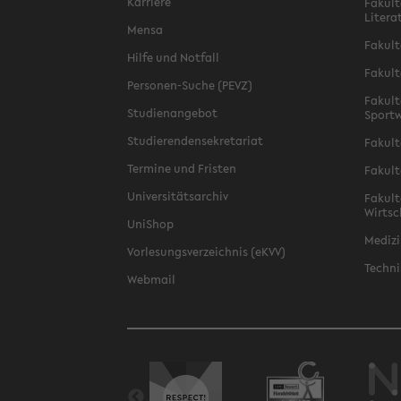
Karriere
Fakult
Litera
Mensa
Fakult
Hilfe und Notfall
Fakult
Personen-Suche (PEVZ)
Fakult
Studienangebot
Sportw
Studierendensekretariat
Fakult
Termine und Fristen
Fakult
Universitätsarchiv
Fakult
Wirtsc
UniShop
Medizi
Vorlesungsverzeichnis (eKVV)
Techni
Webmail