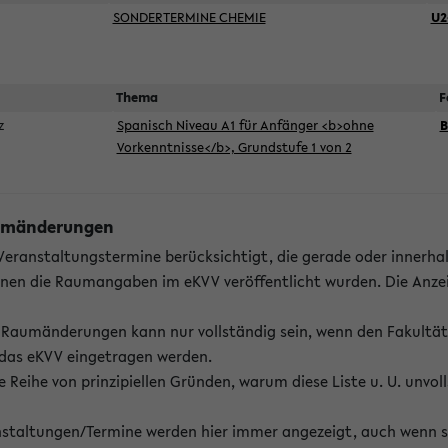
SONDERTERMINE CHEMIE
U2
Thema
F
ez
Spanisch Niveau A1 für Anfänger <b>ohne
B
Vorkenntnisse</b>, Grundstufe 1 von 2
Raumänderungen
 Veranstaltungstermine berücksichtigt, die gerade oder innerha
enen die Raumangaben im eKVV veröffentlicht wurden. Die Anze
on Raumänderungen kann nur vollständig sein, wenn den Fakultä
 das eKVV eingetragen werden.
 Reihe von prinzipiellen Gründen, warum diese Liste u. U. unvoll
staltungen/Termine werden hier immer angezeigt, auch wenn s