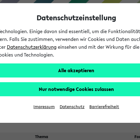
Datenschutzeinstellung
chnologien. Einige davon sind essentiell, um die Funktionalit
sern. Falls Sie zustimmen, verwenden wir Cookies und Daten auc
nter
Datenschutzerklärung
einsehen und mit der Wirkung für die 
ookies und Technologien.
Studium
Lehre
International
Alle akzeptieren
ngen
Nur notwendige Cookies zulassen
n sich nach dem
24.07.2026
Veranstaltungsorte
Suche:
Impressum
Datenschutz
Barrierefreiheit
Thema
Fo