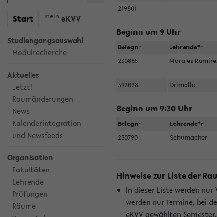
219801
mein
Start
eKVV
Beginn um 9 Uhr
Studiengangsauswahl
Belegnr
Lehrende*r
Modulrecherche
230885
Morales Ramír
Aktuelles
392028
Drimalla
Jetzt!
Raumänderungen
Beginn um 9:30 Uhr
News
Kalenderintegration
Belegnr
Lehrende*r
und Newsfeeds
230790
Schumacher
Organisation
Fakultäten
Hinweise zur Liste der 
Lehrende
In dieser Liste werden nur
Prüfungen
werden nur Termine, bei d
Räume
eKVV gewählten Semester.