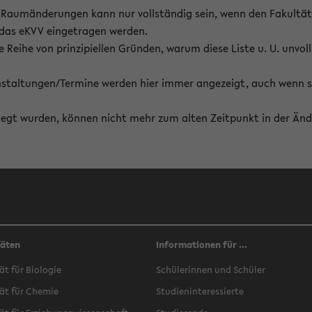
on Raumänderungen kann nur vollständig sein, wenn den Fakultä
 das eKVV eingetragen werden.
 Reihe von prinzipiellen Gründen, warum diese Liste u. U. unvoll
staltungen/Termine werden hier immer angezeigt, auch wenn s
erlegt wurden, können nicht mehr zum alten Zeitpunkt in der Änd
täten
Informationen für ...
ät für Biologie
Schülerinnen und Schüler
ät für Chemie
Studieninteressierte