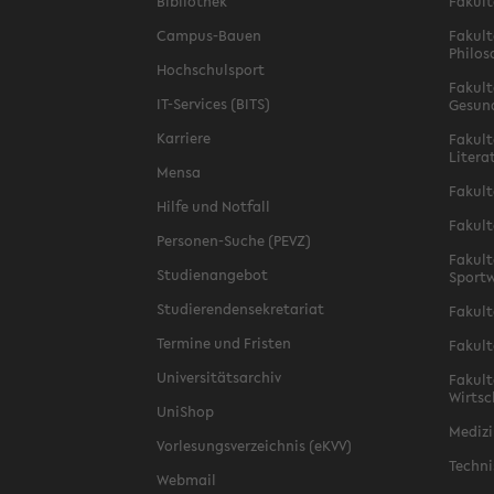
Bibliothek
Fakult
Campus-Bauen
Fakult
Philos
Hochschulsport
Fakult
IT-Services (BITS)
Gesun
Karriere
Fakult
Litera
Mensa
Fakult
Hilfe und Notfall
Fakult
Personen-Suche (PEVZ)
Fakult
Studienangebot
Sportw
Studierendensekretariat
Fakult
Termine und Fristen
Fakult
Universitätsarchiv
Fakult
Wirtsc
UniShop
Medizi
Vorlesungsverzeichnis (eKVV)
Techni
Webmail