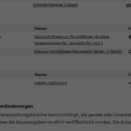
SONDERTERMINE CHEMIE
U2
Thema
F
ez
Spanisch Niveau A1 für Anfänger <b>ohne
B
Vorkenntnisse</b>, Grundstufe 1 von 2
Klausur: Grundlagen Neuronaler Netze - 1. Termin
C
Thema
F
Latein: Latinum II
u
Raumänderungen
 Veranstaltungstermine berücksichtigt, die gerade oder innerha
enen die Raumangaben im eKVV veröffentlicht wurden. Die Anze