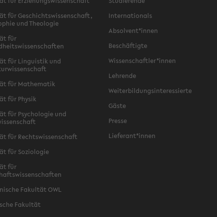
ät für Erziehungswissenschaft
Studierende
ät für Geschichtswissenschaft,
Internationals
ophie und Theologie
Absolvent*innen
ät für
Beschäftigte
dheitswissenschaften
Wissenschaftler*innen
ät für Linguistik und
turwissenschaft
Lehrende
ät für Mathematik
Weiterbildungsinteressierte
ät für Physik
Gäste
ät für Psychologie und
Presse
issenschaft
Lieferant*innen
ät für Rechtswissenschaft
ät für Soziologie
ät für
haftswissenschaften
nische Fakultät OWL
sche Fakultät