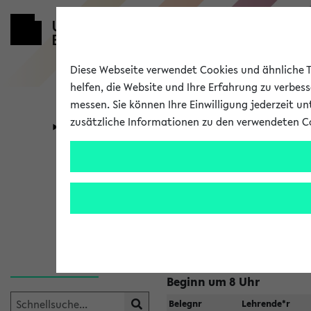
Diese Webseite verwendet Cookies und ähnliche Te
helfen, die Website und Ihre Erfahrung zu verbes
messen. Sie können Ihre Einwilligung jederzeit u
zusätzliche Informationen zu den verwendeten C
Universität
Forschung
Raumänderu
Veranstaltungen
, bei dene
geändert haben:
Beginn um 8 Uhr
Belegnr
Lehrende*r