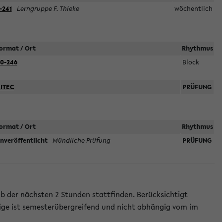
-241
Lerngruppe F. Thieke
wöchentlich
ormat / Ort
Rhythmus
0-246
Block
ITEC
PRÜFUNG
ormat / Ort
Rhythmus
nveröffentlicht
Mündliche Prüfung
PRÜFUNG
lb der nächsten 2 Stunden stattfinden. Berücksichtigt
ige ist semesterübergreifend und nicht abhängig vom im