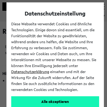
Datenschutzeinstellung
eKVV
Diese Webseite verwendet Cookies und ähnliche
Raumänderungen
Technologien. Einige davon sind essentiell, um die
Funktionalität der Website zu gewährleisten,
während andere uns helfen, die Website und Ihre
Es wurden keine Raumänderungen an jetzt
Erfahrung zu verbessern. Falls Sie zustimmen,
stattfindenden Veranstaltungen gefunden!
verwenden wir Cookies und Daten auch, um Ihre
Interaktionen mit unserer Webseite zu messen. Sie
können Ihre Einwilligung jederzeit unter
Datenschutzerklärung
einsehen und mit der
Hinweise zur Liste der Raumänderungen
Wirkung für die Zukunft widerrufen. Auf der Seite
In dieser Liste werden nur Veranstaltungstermine
finden Sie auch zusätzliche Informationen zu den
berücksichtigt, die gerade oder innerhalb der nächsten 2
verwendeten Cookies und Technologien.
Stunden stattfinden. Berücksichtigt werden nur Termine,
bei denen die Raumangaben im eKVV veröffentlicht
Alle akzeptieren
wurden. Die Anzeige ist semesterübergreifend und nicht