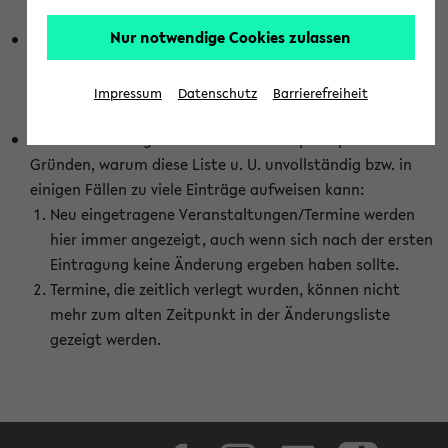
abhängig vom im eKVV gewählten Semester.
Nur notwendige Cookies zulassen
Die hier gezeigte Liste von Raumänderungen kann nur
vollständig sein, wenn den Fakultäten von den Lehrenden
die Änderungen zeitnah mitgeteilt und diese Änderungen
Impressum
Datenschutz
Barrierefreiheit
auch in das eKVV eingetragen werden.
Darüber hinaus gibt es eine Reihe von prinzipiellen
Gründen, warum diese Liste u. U. unvollständig bzw. in
einigen Fällen zu viele Einträge aufweisen kann:
Neu eingetragene Veranstaltungen/Termine werden
hier immer angezeigt, auch wenn sich nach der ersten
Eintragung keine Änderung ergeben haben sollte.
Termine, die zeitlich verlegt wurden, können nicht
mehr zum alten Zeitpunkt in der Änderungsliste
gezeigt werden.
Facebook
Instagram
LinkedIn
TikTok
Youtube