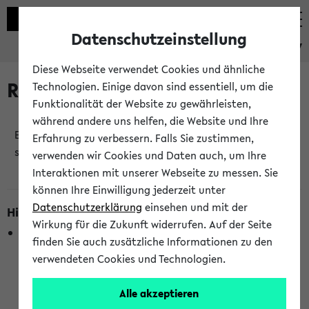
Datenschutzeinstellung
eKVV
Diese Webseite verwendet Cookies und ähnliche
Raumänderungen
Technologien. Einige davon sind essentiell, um die
Funktionalität der Website zu gewährleisten,
während andere uns helfen, die Website und Ihre
Es wurden keine Raumänderungen an jetzt
Erfahrung zu verbessern. Falls Sie zustimmen,
stattfindenden Veranstaltungen gefunden!
verwenden wir Cookies und Daten auch, um Ihre
Interaktionen mit unserer Webseite zu messen. Sie
können Ihre Einwilligung jederzeit unter
Datenschutzerklärung
einsehen und mit der
Hinweise zur Liste der Raumänderungen
Wirkung für die Zukunft widerrufen. Auf der Seite
In dieser Liste werden nur Veranstaltungstermine
finden Sie auch zusätzliche Informationen zu den
berücksichtigt, die gerade oder innerhalb der nächsten 2
verwendeten Cookies und Technologien.
Stunden stattfinden. Berücksichtigt werden nur Termine,
bei denen die Raumangaben im eKVV veröffentlicht
Alle akzeptieren
wurden. Die Anzeige ist semesterübergreifend und nicht