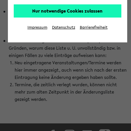
abhängig vom im eKVV gewählten Semester.
Nur notwendige Cookies zulassen
Die hier gezeigte Liste von Raumänderungen kann nur
vollständig sein, wenn den Fakultäten von den Lehrenden
die Änderungen zeitnah mitgeteilt und diese Änderungen
Impressum
Datenschutz
Barrierefreiheit
auch in das eKVV eingetragen werden.
Darüber hinaus gibt es eine Reihe von prinzipiellen
Gründen, warum diese Liste u. U. unvollständig bzw. in
einigen Fällen zu viele Einträge aufweisen kann:
Neu eingetragene Veranstaltungen/Termine werden
hier immer angezeigt, auch wenn sich nach der ersten
Eintragung keine Änderung ergeben haben sollte.
Termine, die zeitlich verlegt wurden, können nicht
mehr zum alten Zeitpunkt in der Änderungsliste
gezeigt werden.
Facebook
Instagram
LinkedIn
TikTok
Youtube