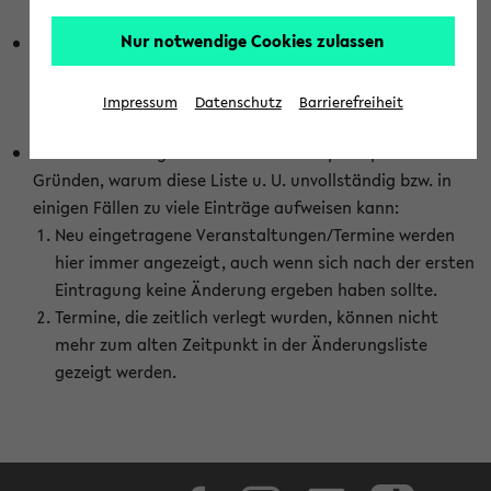
abhängig vom im eKVV gewählten Semester.
Nur notwendige Cookies zulassen
Die hier gezeigte Liste von Raumänderungen kann nur
vollständig sein, wenn den Fakultäten von den Lehrenden
die Änderungen zeitnah mitgeteilt und diese Änderungen
Impressum
Datenschutz
Barrierefreiheit
auch in das eKVV eingetragen werden.
Darüber hinaus gibt es eine Reihe von prinzipiellen
Gründen, warum diese Liste u. U. unvollständig bzw. in
einigen Fällen zu viele Einträge aufweisen kann:
Neu eingetragene Veranstaltungen/Termine werden
hier immer angezeigt, auch wenn sich nach der ersten
Eintragung keine Änderung ergeben haben sollte.
Termine, die zeitlich verlegt wurden, können nicht
mehr zum alten Zeitpunkt in der Änderungsliste
gezeigt werden.
Facebook
Instagram
LinkedIn
TikTok
Youtube