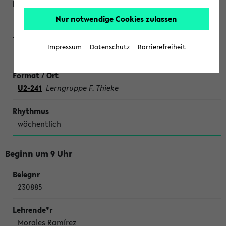
Nur notwendige Cookies zulassen
Impressum
Datenschutz
Barrierefreiheit
SONDERTERMINE CHEMIE
U2-241
Lerngruppe F. Thieke
wöchentlich
Beginn um 9 Uhr
230885
Morales Ramírez