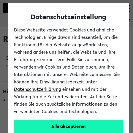
Datenschutzeinstellung
eKVV
Diese Webseite verwendet Cookies und ähnliche
Raumänderungen
Technologien. Einige davon sind essentiell, um die
Funktionalität der Website zu gewährleisten,
während andere uns helfen, die Website und Ihre
Es wurden keine Raumänderungen an jetzt
Erfahrung zu verbessern. Falls Sie zustimmen,
stattfindenden Veranstaltungen gefunden!
verwenden wir Cookies und Daten auch, um Ihre
Interaktionen mit unserer Webseite zu messen. Sie
können Ihre Einwilligung jederzeit unter
Datenschutzerklärung
einsehen und mit der
Hinweise zur Liste der Raumänderungen
Wirkung für die Zukunft widerrufen. Auf der Seite
In dieser Liste werden nur Veranstaltungstermine
finden Sie auch zusätzliche Informationen zu den
berücksichtigt, die gerade oder innerhalb der nächsten 2
verwendeten Cookies und Technologien.
Stunden stattfinden. Berücksichtigt werden nur Termine,
bei denen die Raumangaben im eKVV veröffentlicht
Alle akzeptieren
wurden. Die Anzeige ist semesterübergreifend und nicht