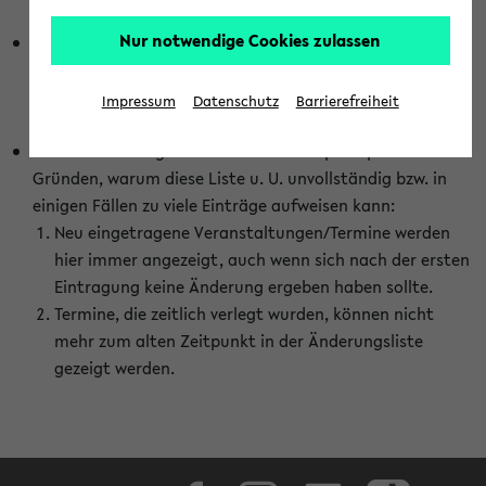
abhängig vom im eKVV gewählten Semester.
Nur notwendige Cookies zulassen
Die hier gezeigte Liste von Raumänderungen kann nur
vollständig sein, wenn den Fakultäten von den Lehrenden
die Änderungen zeitnah mitgeteilt und diese Änderungen
Impressum
Datenschutz
Barrierefreiheit
auch in das eKVV eingetragen werden.
Darüber hinaus gibt es eine Reihe von prinzipiellen
Gründen, warum diese Liste u. U. unvollständig bzw. in
einigen Fällen zu viele Einträge aufweisen kann:
Neu eingetragene Veranstaltungen/Termine werden
hier immer angezeigt, auch wenn sich nach der ersten
Eintragung keine Änderung ergeben haben sollte.
Termine, die zeitlich verlegt wurden, können nicht
mehr zum alten Zeitpunkt in der Änderungsliste
gezeigt werden.
Facebook
Instagram
LinkedIn
TikTok
Youtube