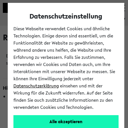
Datenschutzeinstellung
eKVV
Diese Webseite verwendet Cookies und ähnliche
Raumänderungen
Technologien. Einige davon sind essentiell, um die
Funktionalität der Website zu gewährleisten,
während andere uns helfen, die Website und Ihre
Es wurden keine Raumänderungen an jetzt
Erfahrung zu verbessern. Falls Sie zustimmen,
stattfindenden Veranstaltungen gefunden!
verwenden wir Cookies und Daten auch, um Ihre
Interaktionen mit unserer Webseite zu messen. Sie
können Ihre Einwilligung jederzeit unter
Datenschutzerklärung
einsehen und mit der
Hinweise zur Liste der Raumänderungen
Wirkung für die Zukunft widerrufen. Auf der Seite
In dieser Liste werden nur Veranstaltungstermine
finden Sie auch zusätzliche Informationen zu den
berücksichtigt, die gerade oder innerhalb der nächsten 2
verwendeten Cookies und Technologien.
Stunden stattfinden. Berücksichtigt werden nur Termine,
bei denen die Raumangaben im eKVV veröffentlicht
Alle akzeptieren
wurden. Die Anzeige ist semesterübergreifend und nicht