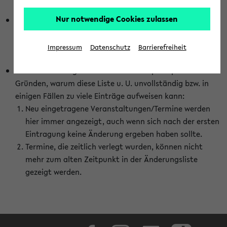
abhängig vom im eKVV gewählten Semester.
Nur notwendige Cookies zulassen
Die hier gezeigte Liste von Raumänderungen kann nur
vollständig sein, wenn den Fakultäten von den Lehrenden
die Änderungen zeitnah mitgeteilt und diese Änderungen
Impressum
Datenschutz
Barrierefreiheit
auch in das eKVV eingetragen werden.
Darüber hinaus gibt es eine Reihe von prinzipiellen
Gründen, warum diese Liste u. U. unvollständig bzw. in
einigen Fällen zu viele Einträge aufweisen kann:
Neu eingetragene Veranstaltungen/Termine werden
hier immer angezeigt, auch wenn sich nach der ersten
Eintragung keine Änderung ergeben haben sollte.
Termine, die zeitlich verlegt wurden, können nicht
mehr zum alten Zeitpunkt in der Änderungsliste
gezeigt werden.
Facebook
Instagram
LinkedIn
TikTok
Youtube